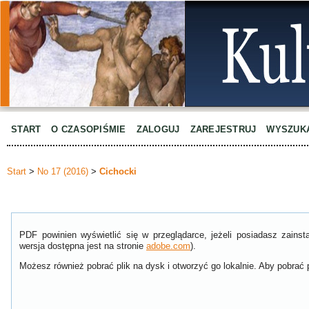
START
O CZASOPIŚMIE
ZALOGUJ
ZAREJESTRUJ
WYSZUK
Start
>
No 17 (2016)
>
Cichocki
PDF powinien wyświetlić się w przeglądarce, jeżeli posiadasz zain
wersja dostępna jest na stronie
adobe.com
).
Możesz również pobrać plik na dysk i otworzyć go lokalnie. Aby pobrać p