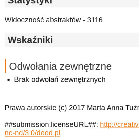
Statystyki
Widoczność abstraktów - 3116
Wskaźniki
Odwołania zewnętrzne
Brak odwołań zewnętrznych
Prawa autorskie (c) 2017 Marta Anna Tuż
##submission.licenseURL##:
http://creat
nc-nd/3.0/deed.pl