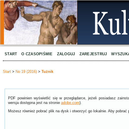
START
O CZASOPIŚMIE
ZALOGUJ
ZAREJESTRUJ
WYSZUK
Start
>
No 19 (2016)
>
Tużnik
PDF powinien wyświetlić się w przeglądarce, jeżeli posiadasz zain
wersja dostępna jest na stronie
adobe.com
).
Możesz również pobrać plik na dysk i otworzyć go lokalnie. Aby pobrać p