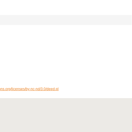
ons.org/licenses/by-nc-nd/3.0/deed.pl