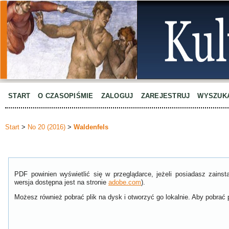
START
O CZASOPIŚMIE
ZALOGUJ
ZAREJESTRUJ
WYSZUK
Start
>
No 20 (2016)
>
Waldenfels
PDF powinien wyświetlić się w przeglądarce, jeżeli posiadasz zain
wersja dostępna jest na stronie
adobe.com
).
Możesz również pobrać plik na dysk i otworzyć go lokalnie. Aby pobrać p