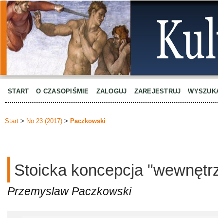
START
O CZASOPIŚMIE
ZALOGUJ
ZAREJESTRUJ
WYSZUK
Start
>
No 23 (2017)
>
Paczkowski
Stoicka koncepcja "wewnętr
Przemyslaw Paczkowski