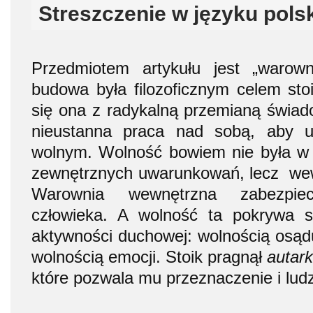
Streszczenie w języku pols
Przedmiotem artykułu jest „warown
budowa była filozoficznym celem stoi
się ona z radykalną przemianą świa
nieustanna praca nad sobą, aby u
wolnym. Wolność bowiem nie była w fil
zewnętrznych uwarunkowań, lecz wew
Warownia wewnętrzna zabezpie
człowieka. A wolność ta pokrywa 
aktywności duchowej: wolnością osądu
wolnością emocji. Stoik pragnął
autark
które pozwala mu przeznaczenie i lud