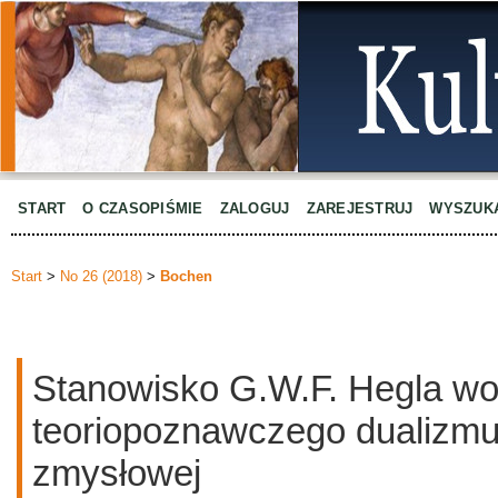
START
O CZASOPIŚMIE
ZALOGUJ
ZAREJESTRUJ
WYSZUK
Start
>
No 26 (2018)
>
Bochen
Stanowisko G.W.F. Hegla w
teoriopoznawczego dualizm
zmysłowej