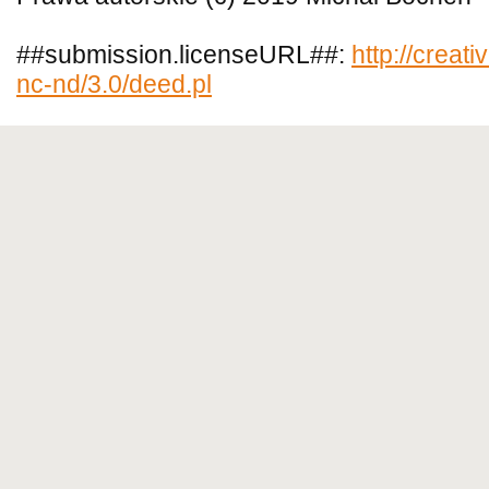
##submission.licenseURL##:
http://creat
nc-nd/3.0/deed.pl