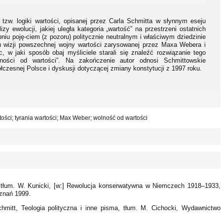
m tzw. logiki wartości, opisanej przez Carla Schmitta w słynnym eseju
zy ewolucji, jakiej uległa kategoria „wartość” na przestrzeni ostatnich
pniu poję-ciem (z pozoru) politycznie neutralnym i właściwym dziedzinie
u wizji powszechnej wojny wartości zarysowanej przez Maxa Webera i
c, w jaki sposób obaj myśliciele starali się znaleźć rozwiązanie tego
lności od wartości”. Na zakończenie autor odnosi Schmittowskie
łczesnej Polsce i dyskusji dotyczącej zmiany konstytucji z 1997 roku.
artości; tyrania wartości; Max Weber; wolność od wartości
ji, tłum. W. Kunicki, [w:] Rewolucja konserwatywna w Niemczech 1918–1933,
znań 1999.
Schmitt, Teologia polityczna i inne pisma, tłum. M. Cichocki, Wydawnictwo