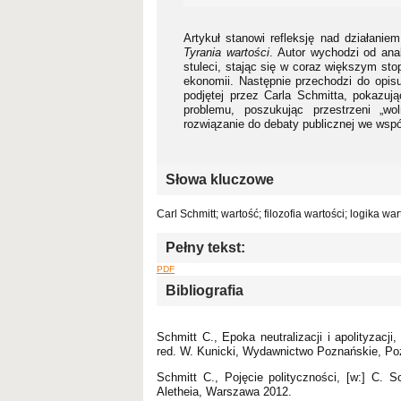
Artykuł stanowi refleksję nad działanie
Tyrania wartości
. Autor wychodzi od anali
stuleci, stając się w coraz większym sto
ekonomii. Następnie przechodzi do opis
podjętej przez Carla Schmitta, pokazują
problemu, poszukując przestrzeni „wo
rozwiązanie do debaty publicznej we wspó
Słowa kluczowe
Carl Schmitt; wartość; filozofia wartości; logika w
Pełny tekst:
PDF
Bibliografia
Schmitt C., Epoka neutralizacji i apolityzac
red. W. Kunicki, Wydawnictwo Poznańskie, Po
Schmitt C., Pojęcie polityczności, [w:] C. 
Aletheia, Warszawa 2012.