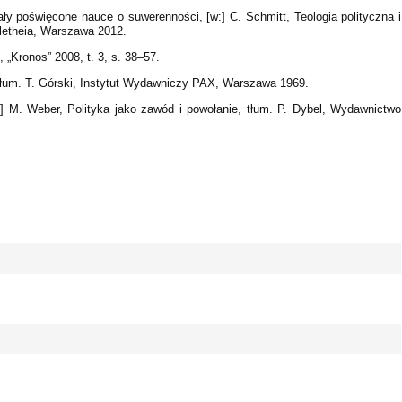
iały poświęcone nauce o suwerenności, [w:] C. Schmitt, Teologia polityczna i
letheia, Warszawa 2012.
, „Kronos” 2008, t. 3, s. 38–57.
, tłum. T. Górski, Instytut Wydawniczy PAX, Warszawa 1969.
] M. Weber, Polityka jako zawód i powołanie, tłum. P. Dybel, Wydawnictwo