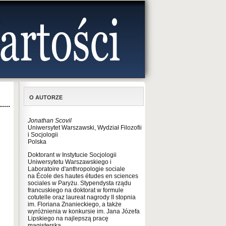
O AUTORZE
Jonathan Scovil
Uniwersytet Warszawski, Wydział Filozofii
i Socjologii
Polska
Doktorant w Instytucie Socjologii
Uniwersytetu Warszawskiego i
Laboratoire d'anthropologie sociale
na École des hautes études en sciences
sociales w Paryżu. Stypendysta rządu
francuskiego na doktorat w formule
cotutelle oraz laureat nagrody II stopnia
im. Floriana Znanieckiego, a także
wyróżnienia w konkursie im. Jana Józefa
Lipskiego na najlepszą pracę
magisterską.