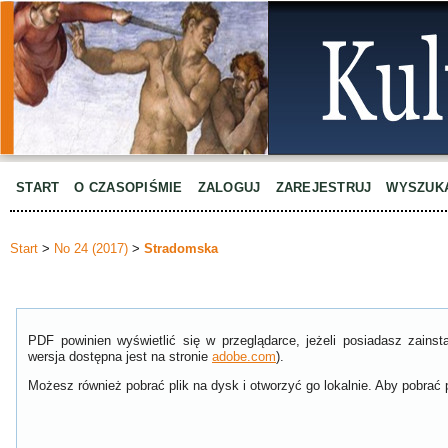
START
O CZASOPIŚMIE
ZALOGUJ
ZAREJESTRUJ
WYSZUK
Start
>
No 24 (2017)
>
Stradomska
PDF powinien wyświetlić się w przeglądarce, jeżeli posiadasz zain
wersja dostępna jest na stronie
adobe.com
).
Możesz również pobrać plik na dysk i otworzyć go lokalnie. Aby pobrać p