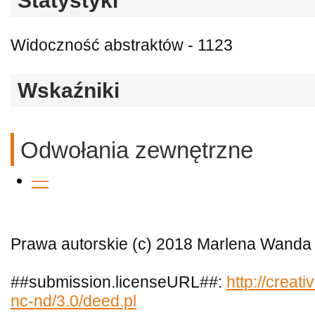
Statystyki
Widoczność abstraktów - 1123
Wskaźniki
Odwołania zewnętrzne
—
Prawa autorskie (c) 2018 Marlena Wanda
##submission.licenseURL##:
http://creat
nc-nd/3.0/deed.pl