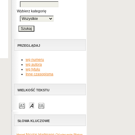
Wybierz kategorię
PRZEGLĄDAJ
wg numeru
wg autora
wg tytułu
Inne czasopisma
WIELKOŚĆ TEKSTU
SŁOWA KLUCZOWE
Nicolai Hartmann
Hegel
Oświecenie
Platon