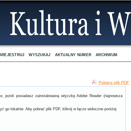
AREJESTRUJ
WYSZUKAJ
AKTUALNY NUMER
ARCHIWUM
Pobierz plik PDF
ce, jeżeli posiadasz zainstalowaną wtyczkę Adobe Reader (najnowsza
ć go lokalnie. Aby pobrać plik PDF, kliknij w łącze widoczne poniżej.