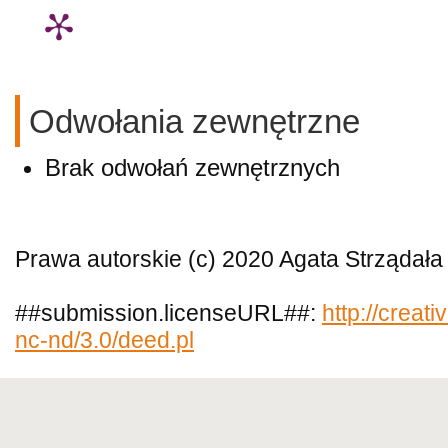
Odwołania zewnętrzne
Brak odwołań zewnętrznych
Prawa autorskie (c) 2020 Agata Strządała
##submission.licenseURL##:
http://creat
nc-nd/3.0/deed.pl