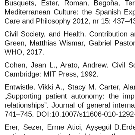
Busquets, Ester, Roman, Begoňa, Terri
Mediterranean Culture: the Spanish Exp
Care and Philosophy 2012, nr 15: 437–4
Civil Society, and Health. Contribution 
Green, Matthias Wismar, Gabriel Pasto
WHO, 2017.
Cohen, Jean L., Arato, Andrew. Civil So
Cambridge: MIT Press, 1992.
Entwistle, Vikki A., Stacy M. Carter, Al
„Supporting patient autonomy: the impor
relationships”. Journal of general intern
741–745. DOI:10.1007/s11606-010-1292
Erer, Sezer, Erme Atici, Ayşegül D.Erd