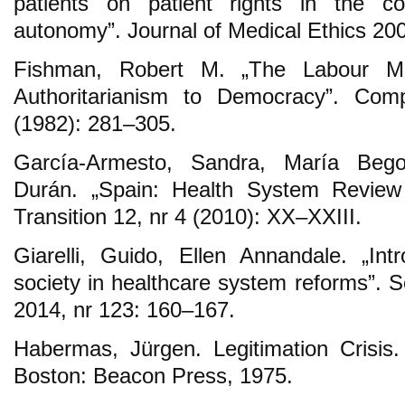
patients on patient rights in the co
autonomy”. Journal of Medical Ethics 20
Fishman, Robert M. „The Labour M
Authoritarianism to Democracy”. Comp
(1982): 281–305.
García-Armesto, Sandra, María Bego
Durán. „Spain: Health System Review
Transition 12, nr 4 (2010): XX–XXIII.
Giarelli, Guido, Ellen Annandale. „Intr
society in healthcare system reforms”. 
2014, nr 123: 160–167.
Habermas, Jürgen. Legitimation Crisi
Boston: Beacon Press, 1975.