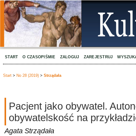
START
O CZASOPIŚMIE
ZALOGUJ
ZAREJESTRUJ
WYSZUK
Start
>
No 28 (2019)
>
Strządała
Pacjent jako obywatel. Auton
obywatelskość na przykładzi
Agata Strządała