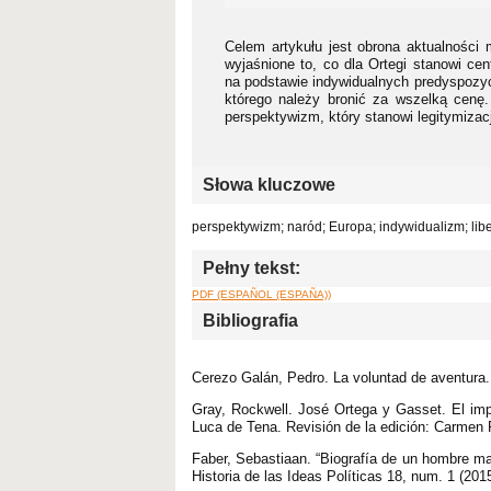
Celem artykułu jest obrona aktualności m
wyjaśnione to, co dla Ortegi stanowi ce
na podstawie indywidualnych predyspozycji
którego należy bronić za wszelką cenę. 
perspektywizm, który stanowi legitymizację
Słowa kluczowe
perspektywizm; naród; Europa; indywidualizm; lib
Pełny tekst:
PDF (ESPAÑOL (ESPAÑA))
Bibliografia
Cerezo Galán, Pedro. La voluntad de aventura. 
Gray, Rockwell. José Ortega y Gasset. El im
Luca de Tena. Revisión de la edición: Carmen
Faber, Sebastiaan. “Biografía de un hombre m
Historia de las Ideas Políticas 18, num. 1 (201