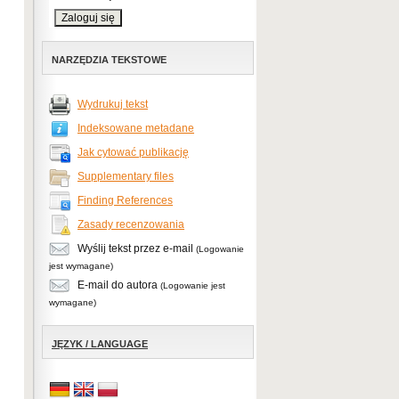
NARZĘDZIA TEKSTOWE
Wydrukuj tekst
Indeksowane metadane
Jak cytować publikację
Supplementary files
Finding References
Zasady recenzowania
Wyślij tekst przez e-mail
(Logowanie
jest wymagane)
E-mail do autora
(Logowanie jest
wymagane)
JĘZYK / LANGUAGE