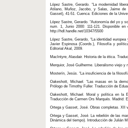
López Sastre, Gerardo. “La modernidad liber
Atilano, Muñoz, Jacobo, y Salas, Jaime de (
Gasset), 41-51. Cuenca: Ediciones de la Unive
López Sastre, Gerardo. “Autonomía del yo y soci
num. 1, Junio 2000: 111-121. Disponible en 
http://hdl.handle.net/10347/5500
López Sastre, Gerardo, “La identidad europea 
Javier Espinosa (Coords.), Filosofía y polít
Editorial Akal, 2009.
MacIntyre, Alasdair. Historia de la ética. Tra
Merquior, José Guilherme. Liberalismo viejo y
Mosterín, Jesús. “La insuficiencia de la filoso
Oakeshott, Michael. “Las masas en la democr
Prólogo de Timothy Fuller. Traducción de Edua
Oakeshott, Michael. Moral y política en la
Traducción de Carmen Ors Marqués. Madrid: Ed
Ortega y Gasset, José. Obras completas. XII 
Ortega y Gasset, José. La rebelión de las mas
Dinámica del tiempo). Introducción de Julián M