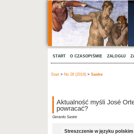
START
O CZASOPIŚMIE
ZALOGUJ
Z
Start
>
No 28 (2019)
>
Sastre
Aktualność myśli José Ort
powracać?
Gerardo Sastre
Streszczenie w języku polskim