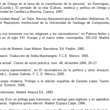
al de Ortega en el tema de la constitución de la persona”, en Domínguez,
Coords.), El primado de la vida (Cultura, estética y política en Ortega y
rsidad de Castilla-La Mancha, Cuenca, 1997.
edad liberal”, en Telos. Revista Iberoamericana de Estudios Utilitaristas IX,
el Repositorio Institucional de la Universidad de Santiago de Compostela,
y sus tensiones con las religiones y los nacionalismos”, en Paloma Nuñez y
ica en el siglo XXI. Europa y el nuevo orden cosmopolita, 205-219. Madrid:
ducción de Roberto Juan Walton. Barcelona: Ed. Paidós, 1982.
 nuevo. Traducción de Stella Mastrangelo. F.C.E. México, 1993.
fía actual”, Claves de razón práctica, num. 48, diciembre 1994, 20–27.
acia representativa”, en El racionalismo en la política y otros ensayos.
rdo L. Suárez Galindo. F. C. E. México, 2000.
 Europa moderna. Prólogo a la edición española de Gerardo López Sastre.
. Síntesis, 2008.
volúmenes, Madrid: Alianza Ed., 1983.
as (Con un prólogo para franceses, un epílogo para ingleses y un apéndice:
arías. Vigésima quinta edición. Madrid: Espasa Calpe, 1986.