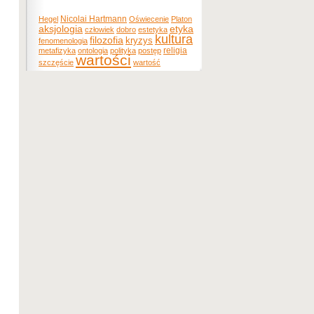
Nicolai Hartmann
Hegel
Oświecenie
Platon
etyka
aksjologia
człowiek
dobro
estetyka
kultura
filozofia
kryzys
fenomenologia
religia
metafizyka
ontologia
polityka
postęp
wartości
szczęście
wartość