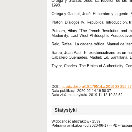
Ortega y Gasset, José. La rebelión de las m
1998.
Ortega y Gasset, José. El hombre y la gente. M
Platón. Diálogos IV. República. Introducción, 
Putnam, Hilary. “The French Revolution and the
Modernity. East-West Philosophic Perspectives
Reig, Rafael. La cadena trófica. Manual de lite
Sartre, Jean-Paul. El existencialismo es un h
Caballero Quemades. Madrid: Ed. Santillana, 1
Taylor, Charles. The Ethics of Authenticity. C
DOI:
http://dx.doi.org/10.17951/kw.2019.28.255-2
Data publikacji: 2020-02-14 19:50:37
Data złożenia artykułu: 2019-11-13 19:38:52
Statystyki
Widoczność abstraktów - 2539
Pobrania artykułów (od 2020-06-17) - PDF (Españo