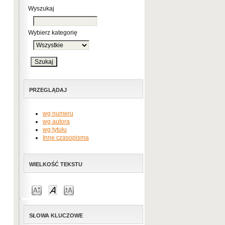
Wyszukaj
Wybierz kategorię
PRZEGLĄDAJ
wg numeru
wg autora
wg tytułu
Inne czasopisma
WIELKOŚĆ TEKSTU
SŁOWA KLUCZOWE