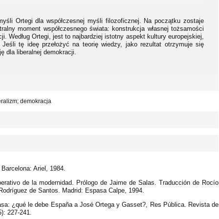
yśli Ortegi dla współczesnej myśli filozoficznej. Na początku zostaje
ntralny moment współczesnego świata: konstrukcja własnej tożsamości
. Według Ortegi, jest to najbardziej istotny aspekt kultury europejskiej,
Jeśli tę ideę przełożyć na teorię wiedzy, jako rezultat otrzymuje się
 dla liberalnej demokracji.
eralizm; demokracja
Barcelona: Ariel, 1984.
perativo de la modernidad. Prólogo de Jaime de Salas. Traducción de Rocío
 Rodríguez de Santos. Madrid: Espasa Calpe, 1994.
asa: ¿qué le debe España a José Ortega y Gasset?, Res Pública. Revista de
5): 227-241.