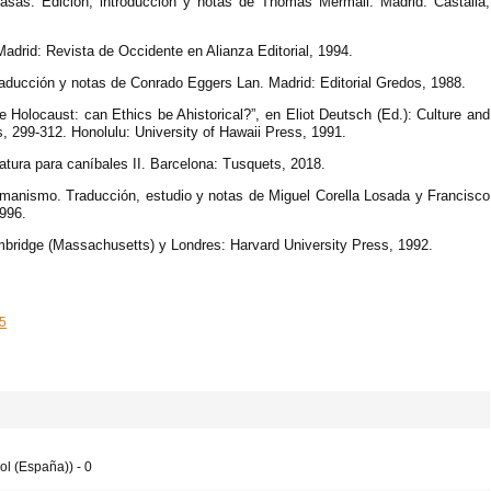
asas. Edición, introducción y notas de Thomas Mermall. Madrid: Castalia,
adrid: Revista de Occidente en Alianza Editorial, 1994.
traducción y notas de Conrado Eggers Lan. Madrid: Editorial Gredos, 1988.
 Holocaust: can Ethics be Ahistorical?”, en Eliot Deutsch (Ed.): Culture and
, 299-312. Honolulu: University of Hawaii Press, 1991.
ratura para caníbales II. Barcelona: Tusquets, 2018.
umanismo. Traducción, estudio y notas de Miguel Corella Losada y Francisco
996.
ambridge (Massachusetts) y Londres: Harvard University Press, 1992.
75
l (España)) - 0