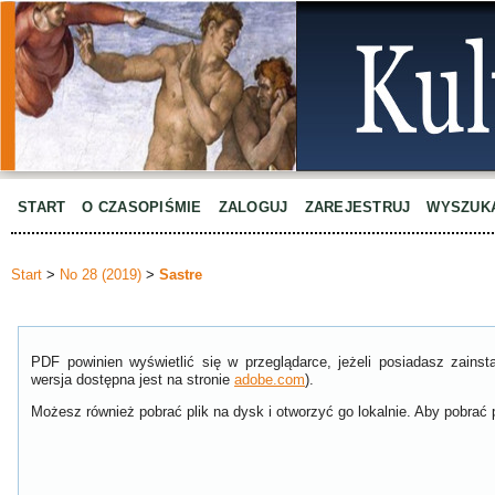
START
O CZASOPIŚMIE
ZALOGUJ
ZAREJESTRUJ
WYSZUK
Start
>
No 28 (2019)
>
Sastre
PDF powinien wyświetlić się w przeglądarce, jeżeli posiadasz zain
wersja dostępna jest na stronie
adobe.com
).
Możesz również pobrać plik na dysk i otworzyć go lokalnie. Aby pobrać p