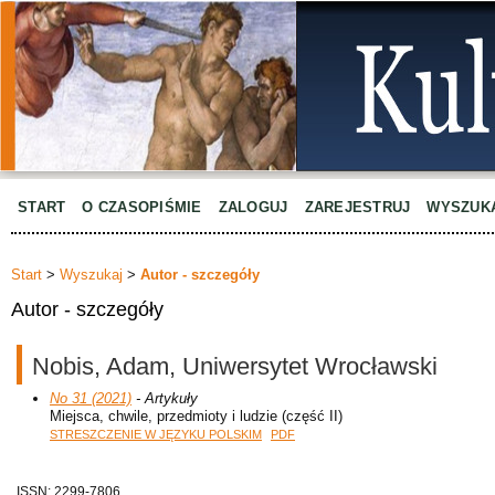
START
O CZASOPIŚMIE
ZALOGUJ
ZAREJESTRUJ
WYSZUK
Start
>
Wyszukaj
>
Autor - szczegóły
Autor - szczegóły
Nobis, Adam, Uniwersytet Wrocławski
No 31 (2021)
- Artykuły
Miejsca, chwile, przedmioty i ludzie (część II)
STRESZCZENIE W JĘZYKU POLSKIM
PDF
ISSN: 2299-7806