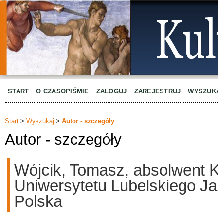
START
O CZASOPIŚMIE
ZALOGUJ
ZAREJESTRUJ
WYSZUK
Start
>
Wyszukaj
>
Autor - szczegóły
Autor - szczegóły
Wójcik, Tomasz, absolwent K
Uniwersytetu Lubelskiego Ja
Polska