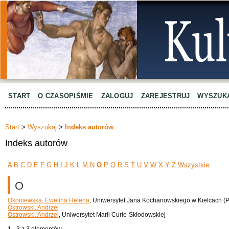
START
O CZASOPIŚMIE
ZALOGUJ
ZAREJESTRUJ
WYSZUK
Start
>
Wyszukaj
>
Indeks autorów
Indeks autorów
A
B
C
D
E
F
G
H
I
J
K
L
M
N
O
P
Q
R
S
T
U
V
W
X
Y
Z
Wszystkie
O
Okoniewska, Ewelina Helena
, Uniwersytet Jana Kochanowskiego w Kielcach (P
Ostrowski, Andrzej
Ostrowski, Andrzej
, Uniwersytet Marii Curie-Skłodowskiej