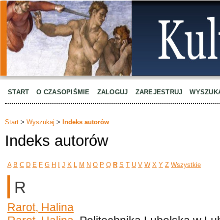
START
O CZASOPIŚMIE
ZALOGUJ
ZAREJESTRUJ
WYSZUK
Start
>
Wyszukaj
>
Indeks autorów
Indeks autorów
A
B
C
D
E
F
G
H
I
J
K
L
M
N
O
P
Q
R
S
T
U
V
W
X
Y
Z
Wszystkie
R
Rarot, Halina