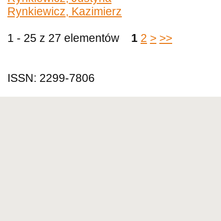
Rynkiewicz, Kazimierz
1 - 25 z 27 elementów
1
2
>
>>
ISSN: 2299-7806