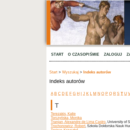
START
O CZASOPIŚMIE
ZALOGUJ
Z
Start
>
Wyszukaj
>
Indeks autorów
Indeks autorów
A
B
C
D
E
F
G
H
I
J
K
L
M
N
O
P
Q
R
S
T
U
T
Terezakis, Katie
Torczyńska, Monika
Tranjan, Alexandre de Lima Castro
, University of 
Trochonowicz, Robert
, Szkoła Doktorska Nauk Hum