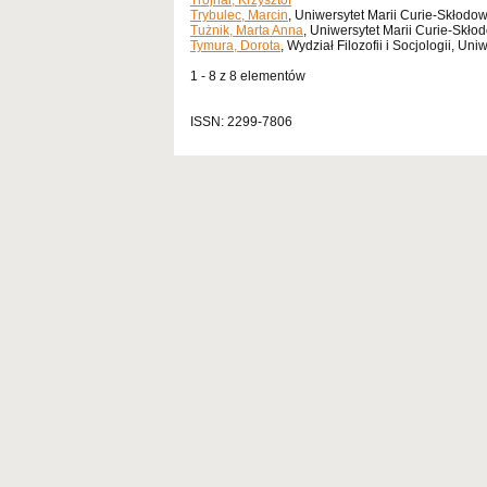
Trojnar, Krzysztof
Trybulec, Marcin
, Uniwersytet Marii Curie-Skłodow
Tużnik, Marta Anna
, Uniwersytet Marii Curie-Skłodo
Tymura, Dorota
, Wydział Filozofii i Socjologii, Un
1 - 8 z 8 elementów
ISSN: 2299-7806