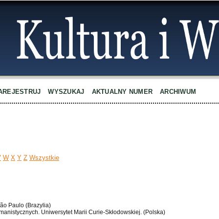
AREJESTRUJ
WYSZUKAJ
AKTUALNY NUMER
ARCHIWUM
V
W
X
Y
Z
Wszystkie
São Paulo (Brazylia)
anistycznych. Uniwersytet Marii Curie-Skłodowskiej. (Polska)