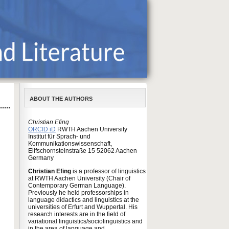
ABOUT THE AUTHORS
Christian Efing
ORCID iD
RWTH Aachen University
Institut für Sprach- und
Kommunikationswissenschaft,
Eilfschornsteinstraße 15 52062 Aachen
Germany
Christian Efing
is a professor of linguistics
at RWTH Aachen University (Chair of
Contemporary German Language).
Previously he held professorships in
language didactics and linguistics at the
universities of Erfurt and Wuppertal. His
research interests are in the field of
variational linguistics/sociolinguistics and
in the area of language and