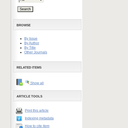
BROWSE
By Issue
By Author
By Title
Other Journals
RELATED ITEMS
Show all
ARTICLE TOOLS
Print this article
Indexing metadata
How to cite item