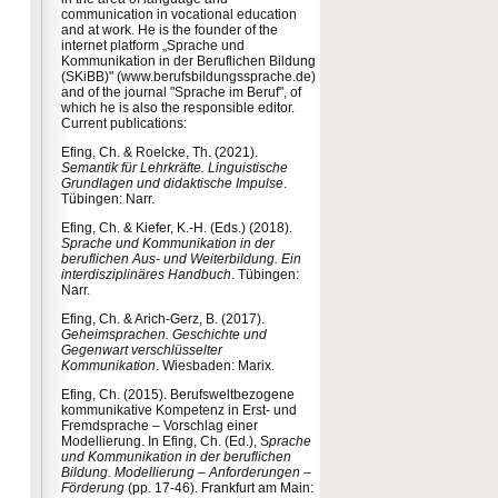
communication in vocational education
and at work. He is the founder of the
internet platform „Sprache und
Kommunikation in der Beruflichen Bildung
(SKiBB)" (www.berufsbildungssprache.de)
and of the journal "Sprache im Beruf", of
which he is also the responsible editor.
Current publications:
Efing, Ch. & Roelcke, Th. (2021).
Semantik für Lehrkräfte. Linguistische
Grundlagen und didaktische Impulse
.
Tübingen: Narr.
Efing, Ch. & Kiefer, K.-H. (Eds.) (2018).
Sprache und
Kommunikation in der
beruflichen Aus‐ und Weiterbildung. Ein
interdisziplinäres Handbuch
. Tübingen:
Narr.
Efing, Ch. & Arich-Gerz, B. (2017).
Geheimsprachen. Geschichte und
Gegenwart verschlüsselter
Kommunikation
. Wiesbaden: Marix.
Efing, Ch. (2015). Berufsweltbezogene
kommunikative Kompetenz in Erst- und
Fremdsprache – Vorschlag einer
Modellierung. In Efing, Ch. (Ed.), S
prache
und Kommunikation in der beruflichen
Bildung. Modellierung – Anforderungen –
Förderung
(pp. 17-46). Frankfurt am Main: