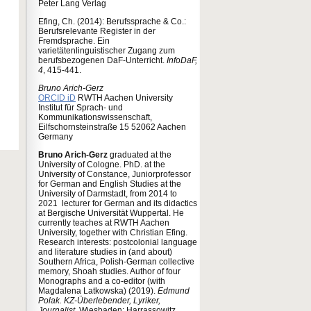
Peter Lang Verlag
Efing, Ch. (2014): Berufssprache & Co.:
Berufsrelevante Register in der
Fremdsprache. Ein
varietätenlinguistischer Zugang zum
berufsbezogenen DaF-Unterricht.
InfoDaF,
4
, 415-441.
Bruno Arich-Gerz
ORCID iD
RWTH Aachen University
Institut für Sprach- und
Kommunikationswissenschaft,
Eilfschornsteinstraße 15 52062 Aachen
Germany
Bruno Arich-Gerz
graduated at the
University of Cologne. PhD. at the
University of Constance, Juniorprofessor
for German and English Studies at the
University of Darmstadt, from 2014 to
2021 lecturer for German and its didactics
at Bergische Universität Wuppertal. He
currently teaches at RWTH Aachen
University, together with Christian Efing.
Research interests: postcolonial language
and literature studies in (and about)
Southern Africa, Polish-German collective
memory, Shoah studies. Author of four
Monographs and a co-editor (with
Magdalena Latkowska) (2019).
Edmund
Polak. KZ-Überlebender, Lyriker,
Journalist.
Wiesbaden: Harrassowitz