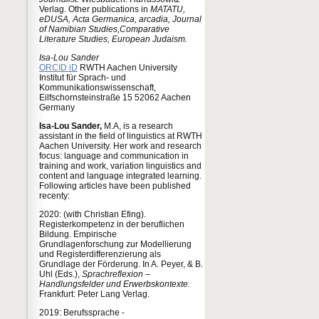
Verlag. Other publications in
MATATU,
eDUSA, Acta Germanica, arcadia, Journal
of Namibian Studies,Comparative
Literature Studies, European Judaism.
Isa-Lou Sander
ORCID iD
RWTH Aachen University
Institut für Sprach- und
Kommunikationswissenschaft,
Eilfschornsteinstraße 15 52062 Aachen
Germany
Isa-Lou Sander,
M.A, is a research
assistant in the field of linguistics at RWTH
Aachen University. Her work and research
focus: language and communication in
training and work, variation linguistics and
content and language integrated learning.
Following articles have been published
recenty:
2020: (with Christian Efing).
Registerkompetenz in der beruflichen
Bildung. Empirische
Grundlagenforschung zur Modellierung
und Registerdifferenzierung als
Grundlage der Förderung. In A. Peyer, & B.
Uhl (Eds.),
Sprachreflexion –
Handlungsfelder und Erwerbskontexte.
Frankfurt: Peter Lang Verlag.
2019: Berufssprache -