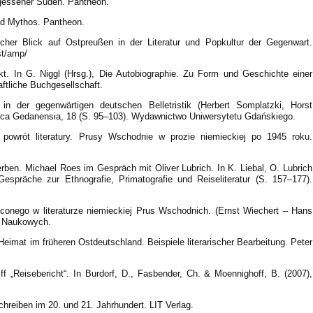
rgessener Süden. Pantheon.
nd Mythos. Pantheon.
scher Blick auf Ostpreußen in der Literatur und Popkultur der Gegenwart.
st/amp/
kt. In G. Niggl (Hrsg.), Die Autobiographie. Zu Form und Geschichte einer
ftliche Buchgesellschaft.
n der gegenwärtigen deutschen Belletristik (Herbert Somplatzki, Horst
ca Gedanensia, 18 (S. 95–103). Wydawnictwo Uniwersytetu Gdańskiego.
 powrót literatury. Prusy Wschodnie w prozie niemieckiej po 1945 roku.
rben. Michael Roes im Gespräch mit Oliver Lubrich. In K. Liebal, O. Lubrich
espräche zur Ethnografie, Primatografie und Reiseliteratur (S. 157–177).
aconego w literaturze niemieckiej Prus Wschodnich. (Ernst Wiechert – Hans
ń Naukowych.
Heimat im früheren Ostdeutschland. Beispiele literarischer Bearbeitung. Peter
ff „Reisebericht“. In Burdorf, D., Fasbender, Ch. & Moennighoff, B. (2007),
hreiben im 20. und 21. Jahrhundert. LIT Verlag.