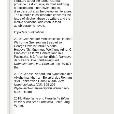
literature about the former German
province East Prussia, alcohol and drug
addiction and other psychological
disorders but also the dystopian literature.
The author’s latest research concerns the
issue of alcohol abuse by writers and the
motive of alcohol addiction in their
autobiographic novels.
Important publications:
2023: Grenzen der Menschlichkeit in einer
Welt ohne Grenzen am Beispiel von
George Orwells "1984", Aldous
Huxleys "Schöne neue Welt" und Arthur C.
Clarkes "Die letzte Generation". In A.
Pastuszka, & J. Pacyniak (Eds.),
Narrative
der Grenze. Die Etablierung und
Überschreitung von Grenzen,
(pp. 79-87).
Brill.
2021: Genese, Verlauf und Symptome der
Alkoholkrankheit am Beispiel des Romans
"Der Trinker" von Hans Fallada.
Acta
Neophilologica XXIII
, 195-206.
Wydawnictwo Uniwersytetu Warmińsko-
Mazurskiego.
2019:
Historische und literarische Bilder
im Werk von Arno Surminski
. Peter Lang
Verlag.