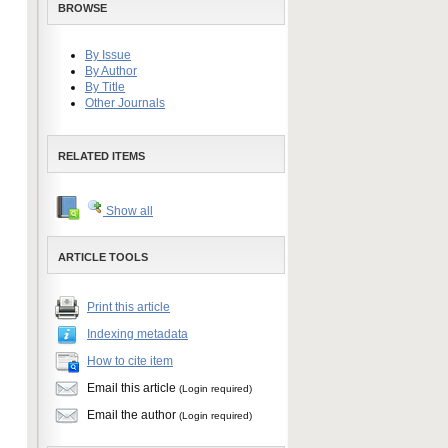
BROWSE
By Issue
By Author
By Title
Other Journals
RELATED ITEMS
Show all
ARTICLE TOOLS
Print this article
Indexing metadata
How to cite item
Email this article
(Login required)
Email the author
(Login required)