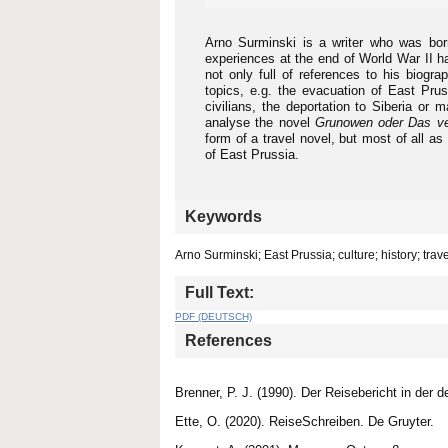
Arno Surminski is a writer who was bor
experiences at the end of World War II h
not only full of references to his biogr
topics, e.g. the evacuation of East Pru
civilians, the deportation to Siberia or
analyse the novel
Grunowen oder Das v
form of a travel novel, but most of all as
of East Prussia.
Keywords
Arno Surminski; East Prussia; culture; history; trav
Full Text:
PDF (DEUTSCH)
References
Brenner, P. J. (1990). Der Reisebericht in der 
Ette, O. (2020). ReiseSchreiben. De Gruyter.