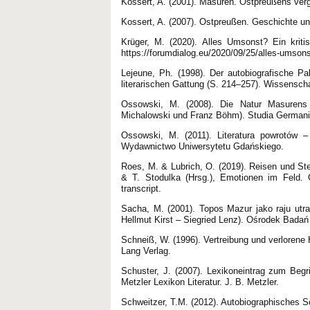
Kossert, A. (2001). Masuren. Ostpreußens ve
Kossert, A. (2007). Ostpreußen. Geschichte u
Krüger, M. (2020). Alles Umsonst? Ein kriti
https://forumdialog.eu/2020/09/25/alles-umson
Lejeune, Ph. (1998). Der autobiografische Pa
literarischen Gattung (S. 214–257). Wissenscha
Ossowski, M. (2008). Die Natur Masurens i
Michalowski und Franz Böhm). Studia Germani
Ossowski, M. (2011). Literatura powrotów –
Wydawnictwo Uniwersytetu Gdańskiego.
Roes, M. & Lubrich, O. (2019). Reisen und Ste
& T. Stodulka (Hrsg.), Emotionen im Feld. G
transcript.
Sacha, M. (2001). Topos Mazur jako raju utr
Hellmut Kirst – Siegried Lenz). Ośrodek Bada
Schneiß, W. (1996). Vertreibung und verlorene 
Lang Verlag.
Schuster, J. (2007). Lexikoneintrag zum Begri
Metzler Lexikon Literatur. J. B. Metzler.
Schweitzer, T.M. (2012). Autobiographisches Sc