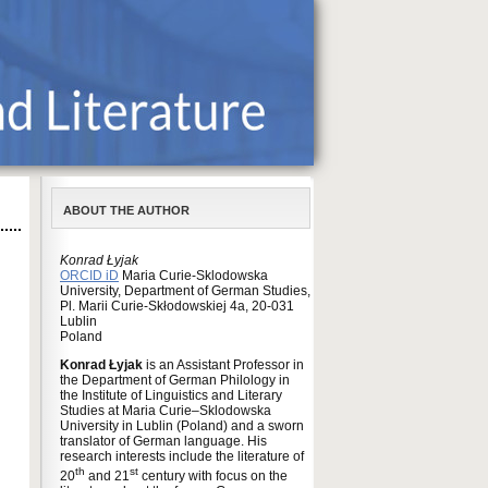
ABOUT THE AUTHOR
Konrad Łyjak
ORCID iD
Maria Curie-Sklodowska
University, Department of German Studies,
Pl. Marii Curie-Skłodowskiej 4a, 20-031
Lublin
Poland
Konrad Łyjak
is an Assistant Professor in
the Department of German Philology in
the Institute of Linguistics and Literary
Studies at Maria Curie–Sklodowska
University in Lublin (Poland) and a sworn
translator of German language. His
research interests include the literature of
th
st
20
and 21
century with focus on the