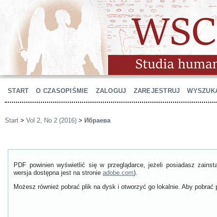
START
O CZASOPIŚMIE
ZALOGUJ
ZAREJESTRUJ
WYSZUK
Start
>
Vol 2, No 2 (2016)
>
Ибраева
PDF powinien wyświetlić się w przeglądarce, jeżeli posiadasz zain
wersja dostępna jest na stronie
adobe.com
).
Możesz również pobrać plik na dysk i otworzyć go lokalnie. Aby pobrać p