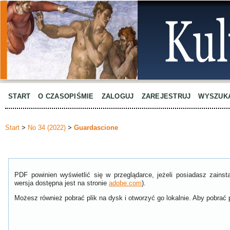
START
O CZASOPIŚMIE
ZALOGUJ
ZAREJESTRUJ
WYSZUK
Start
>
No 34 (2022)
>
Guardascione
PDF powinien wyświetlić się w przeglądarce, jeżeli posiadasz zain
wersja dostępna jest na stronie
adobe.com
).
Możesz również pobrać plik na dysk i otworzyć go lokalnie. Aby pobrać p