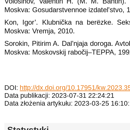
Vološinov, Valentin H. (M. M. Bahtin). F
Moskva: Gosudarstvennoe izdatelʹstvo, 
Kon, Igor’. Klubnička na berëzke. Seksu
Moskva: Vremja, 2010.
Sorokin, Pitirim A. Dal’njaja doroga. Avtob
Moskva: Moskovskij rabočij‒TEPPA, 199
DOI:
http://dx.doi.org/10.17951/kw.2023.3
Data publikacji: 2023-07-31 22:24:21
Data złożenia artykułu: 2023-03-25 16:10
Statystyki