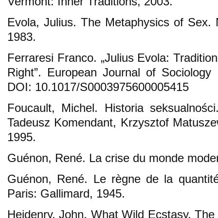
Vermont: Inner Traditions, 2003.
Evola, Julius. The Metaphysics of Sex. 
1983.
Ferraresi Franco. „Julius Evola: Traditio
Right”. European Journal of Sociology
DOI: 10.1017/S0003975600005415
Foucault, Michel. Historia seksualnoś
Tadeusz Komendant, Krzysztof Matuszew
1995.
Guénon, René. La crise du monde modern
Guénon, René. Le règne de la quantité
Paris: Gallimard, 1945.
Heidenry, John. What Wild Ecstasy. The 