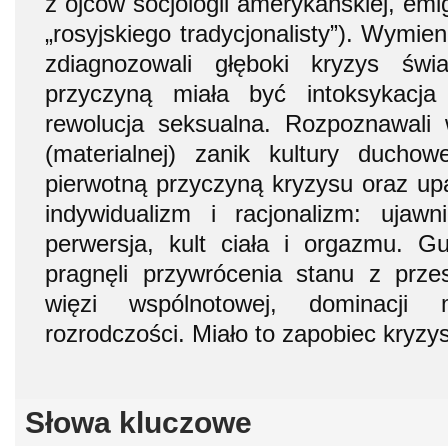
z ojców socjologii amerykańskiej, emi
„rosyjskiego tradycjonalisty”). Wymien
zdiagnozowali głęboki kryzys świ
przyczyną miała być intoksykacja
rewolucja seksualna. Rozpoznawali w
(materialnej) zanik kultury duchow
pierwotną przyczyną kryzysu oraz u
indywidualizm i racjonalizm: ujawn
perwersja, kult ciała i orgazmu. G
pragnęli przywrócenia stanu z przeszł
więzi wspólnotowej, dominacji 
rozrodczości. Miało to zapobiec kryzys
Słowa kluczowe