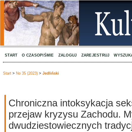
START
O CZASOPIŚMIE
ZALOGUJ
ZAREJESTRUJ
WYSZUK
Start
>
No 35 (2023)
>
Jedliński
Chroniczna intoksykacja sek
przejaw kryzysu Zachodu. My
dwudziestowiecznych tradyc