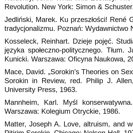
Revolution. New York: Simon & Schuster
Jedliński, Marek. Ku przeszłości! René G
tradycjonalizmu. Poznań: Wydawnictwo
Kosseleck, Reinhart. Dzieje pojęć. Stud
języka społeczno-politycznego. Tłum. 
Kunicki. Warszawa: Oficyna Naukowa, 2
Mace, David. „Sorokin’s Theories on Sex 
Sorokin in Review, red. Philip J. All
University Press, 1963.
Mannheim, Karl. Myśl konserwatywna
Warszawa: Kolegium Otryckie, 1986.
Matter, Joseph A. Love, altruism, and wo
Pitirim Sorokin. Chicago: Nelson-Hall, 19