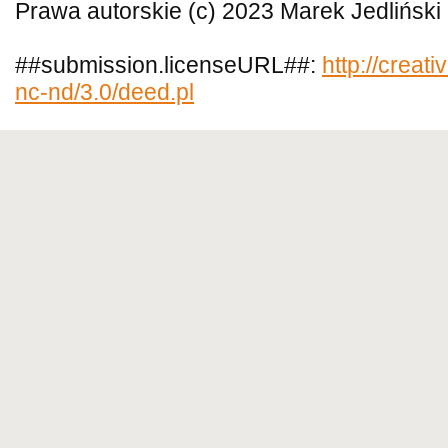
Prawa autorskie (c) 2023 Marek Jedliński
##submission.licenseURL##:
http://creat
nc-nd/3.0/deed.pl