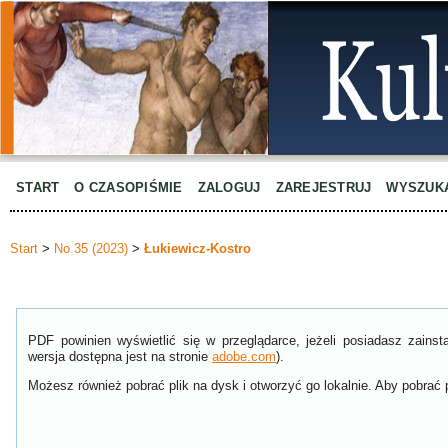
START
O CZASOPIŚMIE
ZALOGUJ
ZAREJESTRUJ
WYSZUK
Start
>
No 35 (2023)
>
Łukiewicz-Kostro
PDF powinien wyświetlić się w przeglądarce, jeżeli posiadasz zain
wersja dostępna jest na stronie
adobe.com
).
Możesz również pobrać plik na dysk i otworzyć go lokalnie. Aby pobrać p