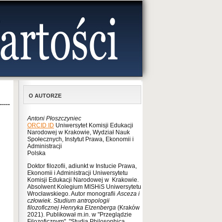
O AUTORZE
Antoni Płoszczyniec
ORCID ID
Uniwersytet Komisji Edukacji
Narodowej w Krakowie, Wydział Nauk
Społecznych, Instytut Prawa, Ekonomii i
Administracji
Polska
Doktor filozofii, adiunkt w Instucie Prawa,
Ekonomii i Administracji Uniwersytetu
Komisji Edukacji Narodowej w Krakowie.
Absolwent Kolegium MISHiS Uniwersytetu
Wrocławskiego. Autor monografii
Asceza i
człowiek. Studium antropologii
filozoficznej Henryka Elzenberga
(Kraków
2021). Publikował m.in. w "Przeglądzie
Filozoficznym", "Studia Philosophica