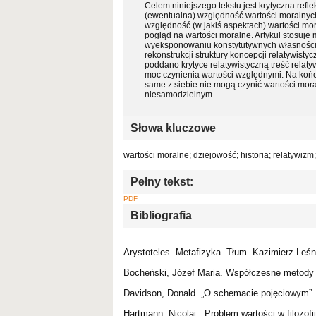
Celem niniejszego tekstu jest krytyczna ref
(ewentualna) względność wartości moralnych
względność (w jakiś aspektach) wartości mo
pogląd na wartości moralne. Artykuł stosuje
wyeksponowaniu konstytutywnych własności 
rekonstrukcji struktury koncepcji relatywist
poddano krytyce relatywistyczną treść relat
moc czynienia wartości względnymi. Na końc
same z siebie nie mogą czynić wartości mor
niesamodzielnym.
Słowa kluczowe
wartości moralne; dziejowość; historia; relatywizm
Pełny tekst:
PDF
Bibliografia
Arystoteles. Metafizyka. Tłum. Kazimierz Le
Bocheński, Józef Maria. Współczesne metody m
Davidson, Donald. „O schemacie pojęciowym”. T
Hartmann, Nicolai. „Problem wartości w filozofi