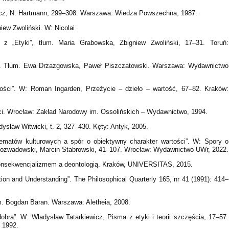
icz, N. Hartmann, 299–308. Warszawa: Wiedza Powszechna, 1987.
iew Zwoliński. W: Nicolai
 z „Etyki”, tłum. Maria Grabowska, Zbigniew Zwoliński, 17–31. Toruń:
ia. Tłum. Ewa Drzazgowska, Paweł Piszczatowski. Warszawa: Wydawnictwo
ości”. W: Roman Ingarden, Przeżycie – dzieło – wartość, 67–82. Kraków:
i. Wrocław: Zakład Narodowy im. Ossolińskich – Wydawnictwo, 1994.
adysław Witwicki, t. 2, 327–430. Kęty: Antyk, 2005.
hematów kulturowych a spór o obiektywny charakter wartości”. W: Spory o
z Rozwadowski, Marcin Stabrowski, 41–107. Wrocław: Wydawnictwo UWr, 2022.
konsekwencjalizmem a deontologią. Kraków, UNIVERSITAS, 2015.
ion and Understanding”. The Philosophical Quarterly 165, nr 41 (1991): 414–
m. Bogdan Baran. Warszawa: Aletheia, 2008.
obra”. W: Władysław Tatarkiewicz, Pisma z etyki i teorii szczęścia, 17–57.
 1992.