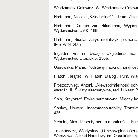
Włodzimierz Galewicz. W: Włodzimierz Galew
Hartmann, Nicolai. „Szlachetność”. Tłum. Zbign
Hartmann. Dietrich von Hildebrand, Wypisy
Wydawnictwo UMK, 1999.
Hartmann, Nicolai. Zarys metafizyki poznan
IFiS PAN, 2007.
Ingarden, Roman. „Uwagi o względności wart
Wydawnictwo Literackie, 1966.
Ossowska, Maria. Podstawy nauki o moralnośc
Platon. „Teajtet”. W: Platon. Dialogi. Tłum. Wł
Płoszczyniec, Antoni. „Niewspółmierność sc
wartości II: Światy alternatywne, red. Łukas
Saja, Krzysztof. Etyka normatywna. Między 
Sankey, Howard. „Incommensurability, Translat
426.
Scheler, Max. Resentyment a moralności. Tłu
Tatarkiewicz, Władysław. „O bezwzględności d
Warszawa: Zakład Narodowy im. Ossolińskich,