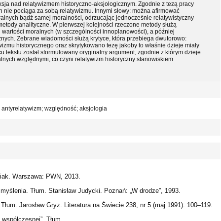
leksja nad relatywizmem historyczno-aksjologicznym. Zgodnie z tezą pracy
 nie pociąga za sobą relatywizmu. Innymi słowy: można afirmować
ralnych bądź samej moralności, odrzucając jednocześnie relatywistyczny
 metody analityczne. W pierwszej kolejności rzeczone metody służą
wartości moralnych (w szczególności innoplanowości), a później
ycznych. Zebrane wiadomości służą krytyce, która przebiega dwutorowo:
ywizmu historycznego oraz skrytykowano tezę jakoby to właśnie dzieje miały
u tekstu został sformułowany oryginalny argument, zgodnie z którym dzieje
alnych względnymi, co czyni relatywizm historyczny stanowiskiem
; antyrelatywizm; względność; aksjologia
śniak. Warszawa: PWN, 2013.
yślenia. Tłum. Stanisław Judycki. Poznań: „W drodze”, 1993.
łum. Jarosław Gryz. Literatura na Świecie 238, nr 5 (maj 1991): 100–119.
i współczesnej”. Tłum.