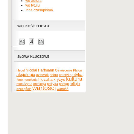
wg autora
wg tytułu
Inne czasopisma
WIELKOŚĆ TEKSTU
SŁOWA KLUCZOWE
Nicolai Hartmann
Hegel
Oświecenie
Platon
etyka
aksjologia
człowiek
dobro
estetyka
kultura
filozofia
kryzys
fenomenologia
religia
metafizyka
ontologia
polityka
postęp
wartości
szczęście
wartość