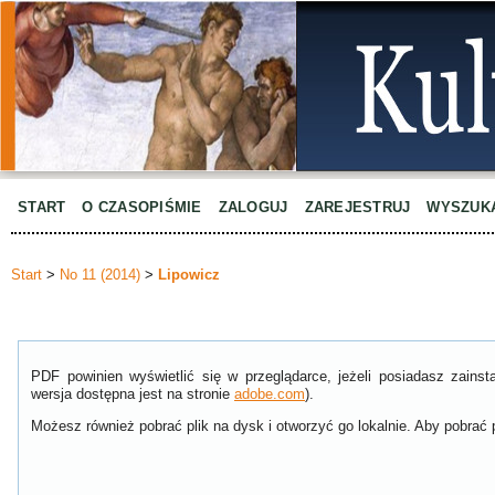
START
O CZASOPIŚMIE
ZALOGUJ
ZAREJESTRUJ
WYSZUK
Start
>
No 11 (2014)
>
Lipowicz
PDF powinien wyświetlić się w przeglądarce, jeżeli posiadasz zain
wersja dostępna jest na stronie
adobe.com
).
Możesz również pobrać plik na dysk i otworzyć go lokalnie. Aby pobrać p