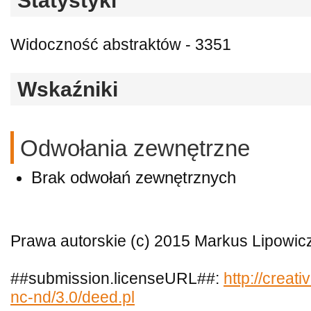
Statystyki
Widoczność abstraktów - 3351
Wskaźniki
Odwołania zewnętrzne
Brak odwołań zewnętrznych
Prawa autorskie (c) 2015 Markus Lipowic
##submission.licenseURL##:
http://creat
nc-nd/3.0/deed.pl