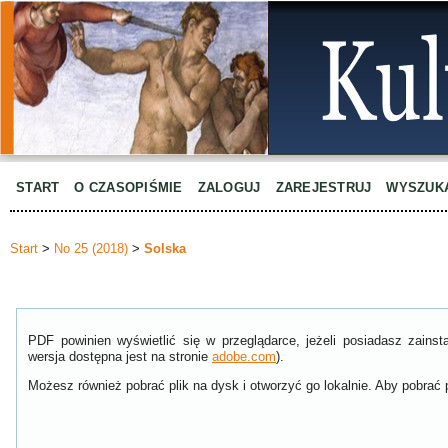
START
O CZASOPIŚMIE
ZALOGUJ
ZAREJESTRUJ
WYSZUK
Start
>
No 25 (2018)
>
Solska
PDF powinien wyświetlić się w przeglądarce, jeżeli posiadasz zain
wersja dostępna jest na stronie
adobe.com
).
Możesz również pobrać plik na dysk i otworzyć go lokalnie. Aby pobrać p