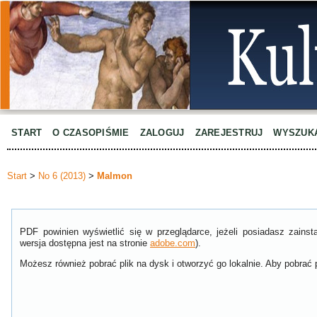
START
O CZASOPIŚMIE
ZALOGUJ
ZAREJESTRUJ
WYSZUK
Start
>
No 6 (2013)
>
Malmon
PDF powinien wyświetlić się w przeglądarce, jeżeli posiadasz zain
wersja dostępna jest na stronie
adobe.com
).
Możesz również pobrać plik na dysk i otworzyć go lokalnie. Aby pobrać p