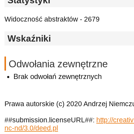
Statystyki
Widoczność abstraktów - 2679
Wskaźniki
Odwołania zewnętrzne
Brak odwołań zewnętrznych
Prawa autorskie (c) 2020 Andrzej Niemcz
##submission.licenseURL##:
http://creat
nc-nd/3.0/deed.pl