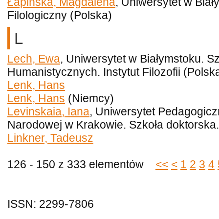
Łapińska, Magdalena
, Uniwersytet w Bia
Filologiczny (Polska)
L
Lech, Ewa
, Uniwersytet w Białymstoku. 
Humanistycznych. Instytut Filozofii (Polsk
Lenk, Hans
Lenk, Hans
(Niemcy)
Levinskaia, Iana
, Uniwersytet Pedagogiczn
Narodowej w Krakowie. Szkoła doktorska.
Linkner, Tadeusz
126 - 150 z 333 elementów
<<
<
1
2
3
4
ISSN: 2299-7806