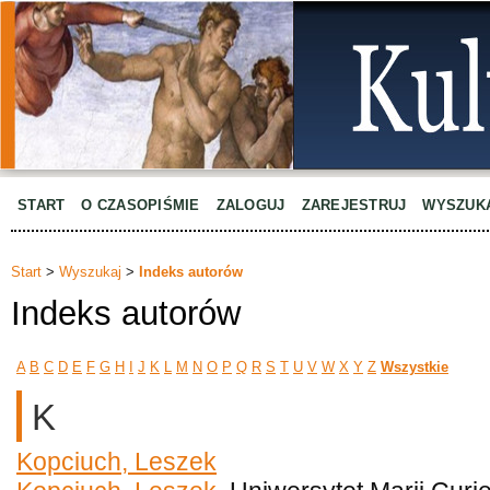
START
O CZASOPIŚMIE
ZALOGUJ
ZAREJESTRUJ
WYSZUK
Start
>
Wyszukaj
>
Indeks autorów
Indeks autorów
A
B
C
D
E
F
G
H
I
J
K
L
M
N
O
P
Q
R
S
T
U
V
W
X
Y
Z
Wszystkie
K
Kopciuch, Leszek