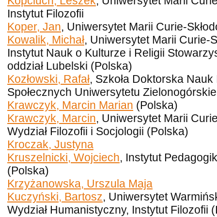
Kopciuch, Leszek
, Uniwersytet Marii Curi
Instytut Filozofii
Koper, Jan
, Uniwersytet Marii Curie-Skłod
Kowalik, Michał
, Uniwersytet Marii Curie-
Instytut Nauk o Kulturze i Religii Stowa
oddział Lubelski (Polska)
Kozłowski, Rafał
, Szkoła Doktorska Nauk
Społecznych Uniwersytetu Zielonogórski
Krawczyk, Marcin Marian
(Polska)
Krawczyk, Marcin
, Uniwersytet Marii Curi
Wydział Filozofii i Socjologii (Polska)
Kroczak, Justyna
Kruszelnicki, Wojciech
, Instytut Pedagogi
(Polska)
Krzyżanowska, Urszula Maja
Kuczyński, Bartosz
, Uniwersytet Warmińs
Wydział Humanistyczny, Instytut Filozofii 