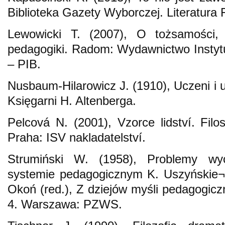
Biblioteka Gazety Wyborczej. Literatura
Lewowicki T. (2007), O tożsamości, 
pedagogiki. Radom: Wydawnictwo Instytut
– PIB.
Nusbaum-Hilarowicz J. (1910), Uczeni i
Księgarni H. Altenberga.
Pelcová N. (2001), Vzorce lidství. Filo
Praha: ISV nakladatelství.
Strumiński W. (1958), Problemy wy
systemie pedagogicznym K. Uszyńskie¬
Okoń (red.), Z dziejów myśli pedagogiczn
4. Warszawa: PZWS.