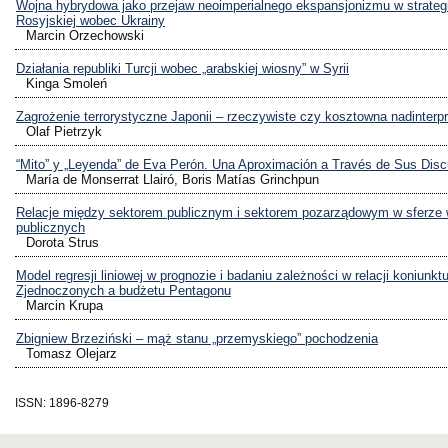
Wojna hybrydowa jako przejaw neoimperialnego ekspansjonizmu w strategii
Rosyjskiej wobec Ukrainy
Marcin Orzechowski
Działania republiki Turcji wobec „arabskiej wiosny” w Syrii
Kinga Smoleń
Zagrożenie terrorystyczne Japonii – rzeczywiste czy kosztowna nadinterpr
Olaf Pietrzyk
“Mito” y „Leyenda” de Eva Perón. Una Aproximación a Través de Sus Dis
María de Monserrat Llairó, Boris Matías Grinchpun
Relacje między sektorem publicznym i sektorem pozarządowym w sferze
publicznych
Dorota Strus
Model regresji liniowej w prognozie i badaniu zależności w relacji koniunk
Zjednoczonych a budżetu Pentagonu
Marcin Krupa
Zbigniew Brzeziński – mąż stanu „przemyskiego” pochodzenia
Tomasz Olejarz
ISSN: 1896-8279