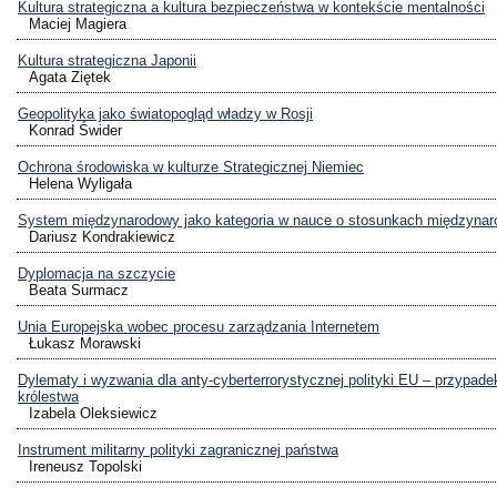
Kultura strategiczna a kultura bezpieczeństwa w kontekście mentalności
Maciej Magiera
Kultura strategiczna Japonii
Agata Ziętek
Geopolityka jako światopogląd władzy w Rosji
Konrad Świder
Ochrona środowiska w kulturze Strategicznej Niemiec
Helena Wyligała
System międzynarodowy jako kategoria w nauce o stosunkach międzyna
Dariusz Kondrakiewicz
Dyplomacja na szczycie
Beata Surmacz
Unia Europejska wobec procesu zarządzania Internetem
Łukasz Morawski
Dylematy i wyzwania dla anty-cyberterrorystycznej polityki EU – przypad
królestwa
Izabela Oleksiewicz
Instrument militarny polityki zagranicznej państwa
Ireneusz Topolski