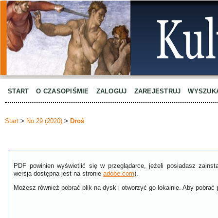
START
O CZASOPIŚMIE
ZALOGUJ
ZAREJESTRUJ
WYSZUK
Start
>
No 29 (2020)
>
Droś
PDF powinien wyświetlić się w przeglądarce, jeżeli posiadasz zain
wersja dostępna jest na stronie
adobe.com
).
Możesz również pobrać plik na dysk i otworzyć go lokalnie. Aby pobrać p