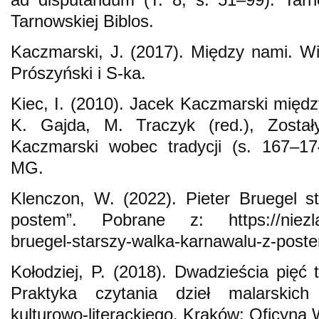
Tarnowskiej Biblos.
Kaczmarski, J. (2017). Między nami. W
Prószyński i S-ka.
Kiec, I. (2010). Jacek Kaczmarski między
K. Gajda, M. Traczyk (red.), Zosta
Kaczmarski wobec tradycji (s. 167–1
MG.
Klenczon, W. (2022). Pieter Bruegel s
postem”. Pobrane z: https://niezlasz
bruegel-starszy-walka-karnawalu-z-post
Kołodziej, P. (2018). Dwadzieścia pięć 
Praktyka czytania dzieł malarskich
kulturowo-literackiego. Kraków: Oficyna