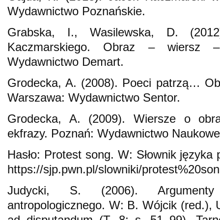
Wydawnictwo Poznańskie.
Grabska, I., Wasilewska, D. (2012)
Kaczmarskiego. Obraz – wiersz –
Wydawnictwo Demart.
Grodecka, A. (2008). Poeci patrzą… Ob
Warszawa: Wydawnictwo Sentor.
Grodecka, A. (2009). Wiersze o obr
ekfrazy. Poznań: Wydawnictwo Naukow
Hasło: Protest song. W: Słownik języka
https://sjp.pwn.pl/slowniki/protest%20so
Judycki, S. (2006). Argument
antropologicznego. W: B. Wójcik (red.), 
ad disputandum (T. 8; s. 51–99). Tar