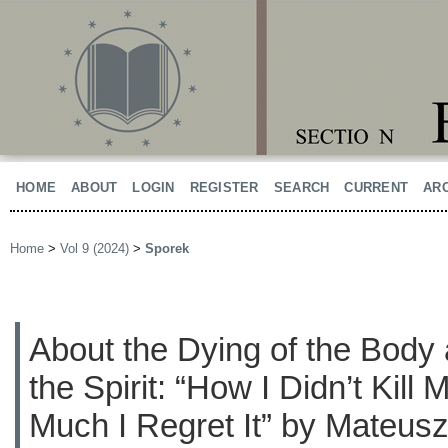
HOME
ABOUT
LOGIN
REGISTER
SEARCH
CURRENT
AR
Home
>
Vol 9 (2024)
>
Sporek
About the Dying of the Body 
the Spirit: “How I Didn’t Kil
Much I Regret It” by Mateus