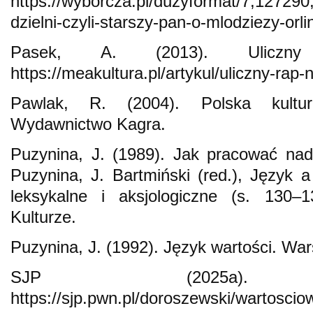
https://wyborcza.pl/duzyformat/7,12729
dzielni-czyli-starszy-pan-o-mlodziezy-orli
Pasek, A. (2013). Uliczn
https://meakultura.pl/artykul/uliczny-rap-
Pawlak, R. (2004). Polska kultu
Wydawnictwo Kagra.
Puzynina, J. (1989). Jak pracować nad
Puzynina, J. Bartmiński (red.), Język a
leksykalne i aksjologiczne (s. 130
Kulturze.
Puzynina, J. (1992). Język wartości. W
SJP (2025a). War
https://sjp.pwn.pl/doroszewski/wartosci