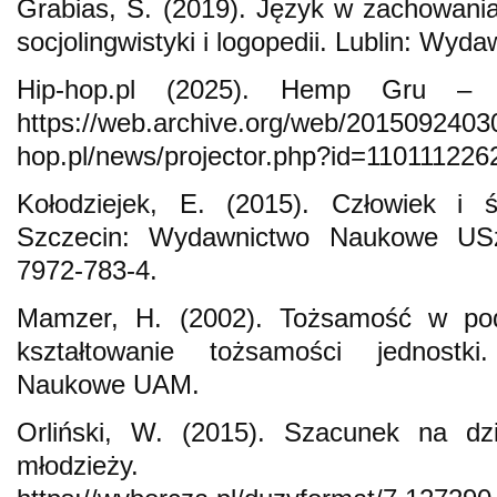
Grabias, S. (2019). Język w zachowani
socjolingwistyki i logopedii. Lublin: Wy
Hip-hop.pl (2025). Hemp Gru – T
https://web.archive.org/web/20150924030
hop.pl/news/projector.php?id=110111226
Kołodziejek, E. (2015). Człowiek i ś
Szczecin: Wydawnictwo Naukowe USz
7972-783-4.
Mamzer, H. (2002). Tożsamość w pod
kształtowanie tożsamości jednostk
Naukowe UAM.
Orliński, W. (2015). Szacunek na dzi
młodzieży.