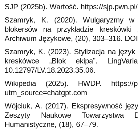
SJP (2025b). Wartość. https://sjp.pwn.pl
Szamryk, K. (2020). Wulgaryzmy w s
blokersów na przykładzie kreskówki „
Archiwum Językowe, (20), 303–316. DOI:
Szamryk, K. (2023). Stylizacja na języ
kreskówce „Blok ekipa”. LingVar
10.12797/LV.18.2023.35.06.
Wikipedia (2025). HWDP. https://pl.
utm_source=chatgpt.com
Wójciuk, A. (2017). Ekspresywność języ
Zeszyty Naukowe Towarzystwa D
Humanistyczne, (18), 67–79.