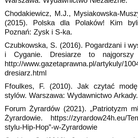
Warszawa: Wydawnictwo Niezależne.
Chodakiewicz, M.J., Mysiakowska-Muszy
(2015). Polska dla Polaków! Kim byl
Poznań: Zysk i S-ka.
Czubkowska, S. (2016). Pogardzani i wyś
i Cyganie. Dresiarze to najgorszy
http://www.gazetaprawna.pl/artykuly/100
dresiarz.html
Ffoulkes, F. (2010). Jak czytać modę.
stylów. Warszawa: Wydawnictwo Arkady.
Forum Żyrardów (2021). „Patriotyzm m
Żyrardowie. https://zyrardow24h.eu/Te
stylu-Hip-Hop”-w-Zyrardowie