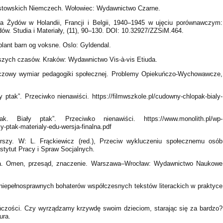
zistowskich Niemczech. Wołowiec: Wydawnictwo Czarne.
ania Żydów w Holandii, Francji i Belgii, 1940–1945 w ujęciu porównawczym:
ów. Studia i Materiały, (11), 90–130. DOI: 10.32927/ZZSiM.464.
lant barn og voksne. Oslo: Gyldendal.
szych czasów. Kraków: Wydawnictwo Vis-à-vis Etiuda.
uczowy wymiar pedagogiki społecznej. Problemy Opiekuńczo-Wychowawcze,
 ptak”. Przeciwko nienawiści. https://filmwszkole.pl/cudowny-chlopak-bialy-
. Biały ptak”. Przeciwko nienawiści. https://www.monolith.pl/wp-
-ptak-materialy-edu-wersja-finalna.pdf
rszy. W: L. Frąckiewicz (red.), Przeciw wykluczeniu społecznemu osób
stytut Pracy i Spraw Socjalnych.
ata. Omen, przesąd, znaczenie. Warszawa–Wrocław: Wydawnictwo Naukowe
 niepełnosprawnych bohaterów współczesnych tekstów literackich w praktyce
uńczości. Czy wyrządzamy krzywdę swoim dzieciom, starając się za bardzo?
ura.