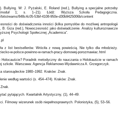
. Bullying. W: J. Pyżalski, E. Roland (red.), Bullying a specjalne potrzeby
y (moduł 1; s. 1–21). Łódź: Wyższa Szkoła Pedagogiczna.
ore/bitstreams/848c4c05-53bf-4108-950e-d30b9425006b/content
esności do doświadczenia inności (kilka pomysłów do możliwej antropologii
cz, B. Giza (red.), Nowoczesność jako doświadczenie. Analizy kulturoznawcze
ższej Psychologii Społecznej „Academica”.
.pl
ła z list bestsellerów. Wróciła z nową powieścią. Nie tylko dla młodzieży.
dziecko-w-polsce-powinno-w-ramach-pracy-domowej-porozmawiac.html
ć o Holocauście? Poradnik metodyczny do nauczania o Holokauście w ramach
ej szkole. Warszawa: Agencja Reklamowo-Wydawnicza A. Grzegorczyk.
nia starosądeckie 1980–1992. Kraków: Znak.
lenie według wartości (s. 454–474). Kraków: Znak.
: Znak.
ytać pytających. Kwartalnik Artystyczny, (1), 44–49.
ci. Filmowy wizerunek osób niepełnosprawnych. Polonistyka, (5), 53–56.