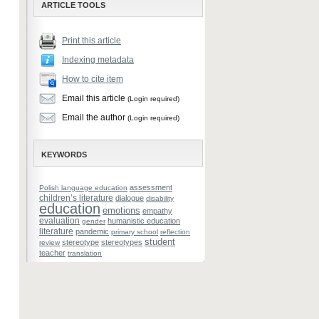
ARTICLE TOOLS
Print this article
Indexing metadata
How to cite item
Email this article
(Login required)
Email the author
(Login required)
KEYWORDS
assessment
Polish language education
children’s literature
dialogue
disability
education
emotions
empathy
evaluation
humanistic education
gender
literature
pandemic
primary school
reflection
student
stereotype
stereotypes
review
teacher
translation