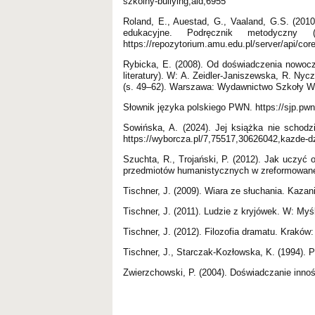
szkolny-bullying,aid,6955
Roland, E., Auestad, G., Vaaland, G.S. (2010)
edukacyjne. Podręcznik metodyczn
https://repozytorium.amu.edu.pl/server/api/c
Rybicka, E. (2008). Od doświadczenia nowocz
literatury). W: A. Zeidler-Janiszewska, R. Ny
(s. 49–62). Warszawa: Wydawnictwo Szkoły Wy
Słownik języka polskiego PWN. https://sjp.pwn
Sowińska, A. (2024). Jej książka nie schodzi
https://wyborcza.pl/7,75517,30626042,kazde-
Szuchta, R., Trojański, P. (2012). Jak uczy
przedmiotów humanistycznych w zreformowan
Tischner, J. (2009). Wiara ze słuchania. Kaza
Tischner, J. (2011). Ludzie z kryjówek. W: Myś
Tischner, J. (2012). Filozofia dramatu. Kraków
Tischner, J., Starczak-Kozłowska, K. (1994). P
Zwierzchowski, P. (2004). Doświadczanie innoś