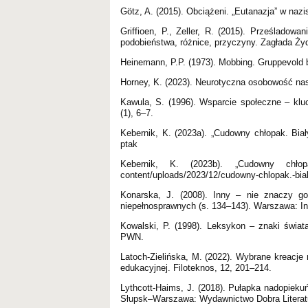
Götz, A. (2015). Obciążeni. „Eutanazja” w na
Griffioen, P., Zeller, R. (2015). Prześladow
podobieństwa, różnice, przyczyny. Zagłada Żyd
Heinemann, P.P. (1973). Mobbing. Gruppevold b
Horney, K. (2023). Neurotyczna osobowość na
Kawula, S. (1996). Wsparcie społeczne – kl
(1), 6–7.
Kebernik, K. (2023a). „Cudowny chłopak. Biały
ptak
Kebernik, K. (2023b). „Cudowny chłopak
content/uploads/2023/12/cudowny-chlopak.-bialy
Konarska, J. (2008). Inny – nie znaczy go
niepełnosprawnych (s. 134–143). Warszawa: In
Kowalski, P. (1998). Leksykon – znaki świ
PWN.
Latoch-Zielińska, M. (2022). Wybrane kreacje
edukacyjnej. Filoteknos, 12, 201–214.
Lythcott-Haims, J. (2018). Pułapka nadopiek
Słupsk–Warszawa: Wydawnictwo Dobra Literat