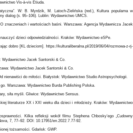
awnictwo Vis-à-vis Etiuda.
yczna”. W: B. Myrdzik, M. Latoch-Zielińska (red.), Kultura popularna w
zny dialog (s. 95–106). Lublin: Wydawnictwo UMCS.
. O znaczeniach i wartościach baśni. Warszawa: Agencja Wydawnicza Jacek
 Jak nauczyć dzieci odpowiedzialności. Kraków: Wydawnictwo eSPe.
jąc dobro [KL dzieciom]. https://kulturaliberalna.pl/2019/06/04/rozmowa-z-rj-
a: Wydawnictwo Jacek Santorski & Co.
szawa: Wydawnictwo Jacek Santorski & Co.
Od nienawiści do miłości. Białystok: Wydawnictwo Studio Astropsychologii.
ż go. Warszawa: Wydawnictwo Burda Publishing Polska.
iary, siła myśli. Gliwice: Wydawnictwo Sensus.
kiej literaturze XX i XXI wieku dla dzieci i młodzieży. Kraków: Wydawnictwo
osprawności. Kilka refleksji wokół filmu Stephena Chbosky’ego „Cudowny
ova, 7, 77–92. DOI: 10.17951/en.2022.7.77-92.
anionej tożsamości. Gdańsk: GWP.