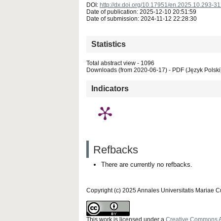
DOI:
http://dx.doi.org/10.17951/en.2025.10.293-3
Date of publication: 2025-12-10 20:51:59
Date of submission: 2024-11-12 22:28:30
Statistics
Total abstract view - 1096
Downloads (from 2020-06-17) - PDF (Język Polski)
Indicators
Refbacks
There are currently no refbacks.
Copyright (c) 2025 Annales Universitatis Mariae 
This work is licensed under a
Creative Commons Att