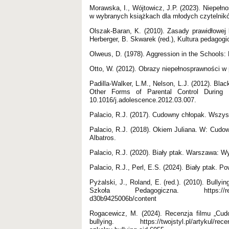
Morawska, I., Wójtowicz, J.P. (2023). Niepeł
w wybranych książkach dla młodych czytelnikó
Olszak-Baran, K. (2010). Zasady prawidłowej
Herberger, B. Skwarek (red.), Kultura pedago
Olweus, D. (1978). Aggression in the Schools:
Otto, W. (2012). Obrazy niepełnosprawności 
Padilla-Walker, L.M., Nelson, L.J. (2012). Bla
Other Forms of Parental Control During 
10.1016/j.adolescence.2012.03.007.
Palacio, R.J. (2017). Cudowny chłopak. Wszy
Palacio, R.J. (2018). Okiem Juliana. W: Cudo
Albatros.
Palacio, R.J. (2020). Biały ptak. Warszawa: W
Palacio, R.J., Perl, E.S. (2024). Biały ptak.
Pyżalski, J., Roland, E. (red.). (2010). Bull
Szkoła Pedagogiczna. https://repozytori
d30b9425006b/content
Rogacewicz, M. (2024). Recenzja filmu „Cudo
bullying. https://twojstyl.pl/artykul/recenzj