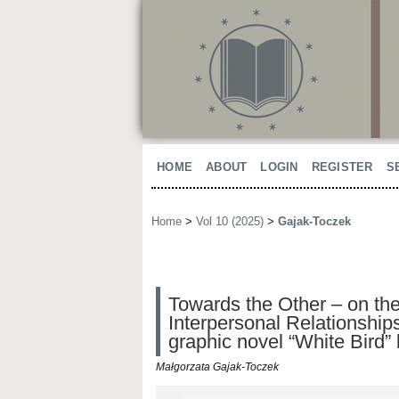
HOME
ABOUT
LOGIN
REGISTER
S
Home
>
Vol 10 (2025)
>
Gajak-Toczek
Towards the Other – on th
Interpersonal Relationship
graphic novel “White Bird” 
Małgorzata Gajak-Toczek