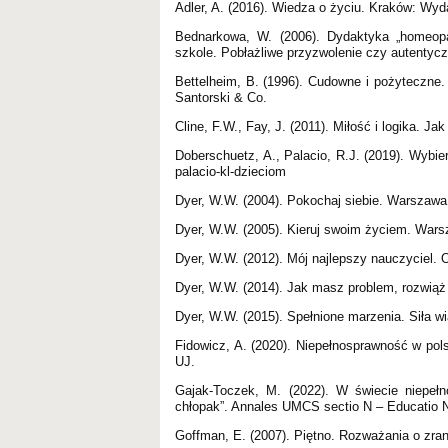
Adler, A. (2016). Wiedza o życiu. Kraków: Wyd
Bednarkowa, W. (2006). Dydaktyka „homeopat
szkole. Pobłażliwe przyzwolenie czy autentyc
Bettelheim, B. (1996). Cudowne i pożyteczne
Santorski & Co.
Cline, F.W., Fay, J. (2011). Miłość i logika.
Doberschuetz, A., Palacio, R.J. (2019). Wybiera
palacio-kl-dzieciom
Dyer, W.W. (2004). Pokochaj siebie. Warszaw
Dyer, W.W. (2005). Kieruj swoim życiem. War
Dyer, W.W. (2012). Mój najlepszy nauczyciel. 
Dyer, W.W. (2014). Jak masz problem, rozwią
Dyer, W.W. (2015). Spełnione marzenia. Siła w
Fidowicz, A. (2020). Niepełnosprawność w pols
UJ.
Gajak-Toczek, M. (2022). W świecie niepełn
chłopak”. Annales UMCS sectio N – Educatio N
Goffman, E. (2007). Piętno. Rozważania o zr