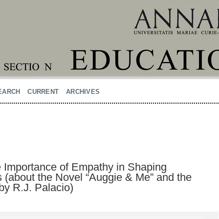
EARCH
CURRENT
ARCHIVES
e Importance of Empathy in Shaping
s (about the Novel “Auggie & Me” and the
by R.J. Palacio)