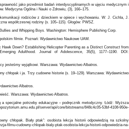
nosprawność jako przedmiot badań interdyscyplinarnych w ujęciu medycznym i
w. Medycyna Ogólna i Nauki o Zdrowiu, (3), 166–175.
 komunikacji rodziców z dzieckiem w opiece i wychowaniu. W: J. Cichla, J.
giczna współczesnej rodziny (s. 105–115). Głogów: PWSZ.
 Bullies and Whipping Boys. Washington: Hemisphere Publishing Corp.
w polskim filmie. Poznań: Wydawnictwo Naukowe UAM.
ck Hawk Down? Establishing Helicopter Parenting as a Distinct Construct from
Emerging Adulthood. Journal of Adolescence, 35(5), 1177–1190. DOI:
scy jesteśmy wyjątkowi. Warszawa: Wydawnictwo Albatros.
wny chłopak i ja. Trzy cudowne historie (s. 19–129). Warszawa: Wydawnictwo
ydawnictwo Albatros.
 Powieść. Warszawa: Wydawnictwo Albatros.
ying a specjalne potrzeby edukacyjne – podręcznik metodyczny. Łódź: Wyższa
um.amu.edu.pl/server/api/core/bitstreams/848c4c05-53bf-4108-950e-
wny chłopak. Biały ptak”: osobista lekcja historii odpowiedzią na szkolny
a-filmu-cudowny-chlopak-bialy-ptak-osobista-lekcja-historii-odpowiedzia-na-