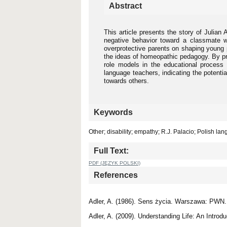
Abstract
This article presents the story of Julian
negative behavior toward a classmate wi
overprotective parents on shaping young 
the ideas of homeopathic pedagogy. By pre
role models in the educational process
language teachers, indicating the potenti
towards others.
Keywords
Other; disability; empathy; R.J. Palacio; Polish la
Full Text:
PDF (JĘZYK POLSKI)
References
Adler, A. (1986). Sens życia. Warszawa: PWN.
Adler, A. (2009). Understanding Life: An Introd