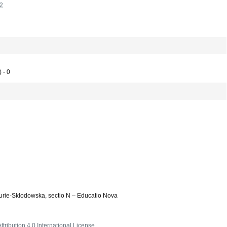
12
 - 0
Curie-Sklodowska, sectio N – Educatio Nova
ribution 4.0 International License
.