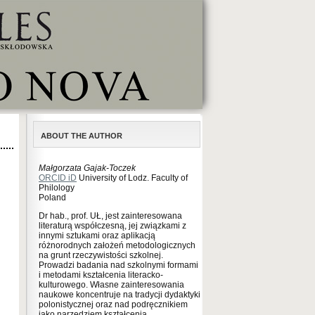
ABOUT THE AUTHOR
Małgorzata Gajak-Toczek
ORCID iD
University of Lodz. Faculty of
Philology
Poland
Dr hab., prof. UŁ, jest zainteresowana
literaturą współczesną, jej związkami z
innymi sztukami oraz aplikacją
różnorodnych założeń metodologicznych
na grunt rzeczywistości szkolnej.
Prowadzi badania nad szkolnymi formami
i metodami kształcenia literacko-
kulturowego. Własne zainteresowania
naukowe koncentruje na tradycji dydaktyki
polonistycznej oraz nad podręcznikiem
jako narzędziem kształcenia.