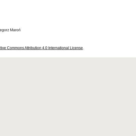
zegorz Maroń
tive Commons Attribution 4.0 International License
.