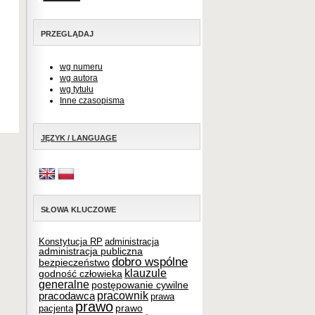
PRZEGLĄDAJ
wg numeru
wg autora
wg tytułu
Inne czasopisma
JĘZYK / LANGUAGE
SŁOWA KLUCZOWE
Konstytucja RP
administracja
administracja publiczna
dobro wspólne
bezpieczeństwo
klauzule
godność człowieka
generalne
postępowanie cywilne
pracownik
pracodawca
prawa
prawo
prawo
pacjenta