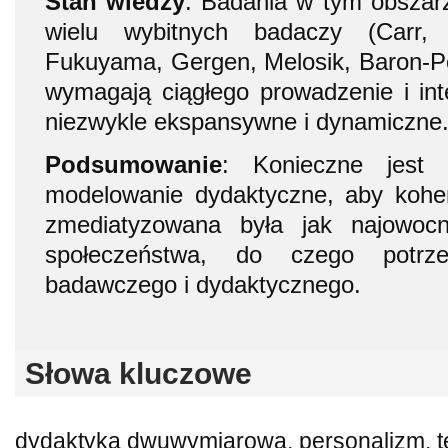
Stan wiedzy
: Badania w tym obszar
wielu wybitnych badaczy (Carr, P
Fukuyama, Gergen, Melosik, Baron-Pol
wymagają ciągłego prowadzenie i inte
niezwykle ekspansywne i dynamiczne
Podsumowanie
: Konieczne jest 
modelowanie dydaktyczne, aby koher
zmediatyzowana była jak najowocn
społeczeństwa, do czego potrze
badawczego i dydaktycznego.
Słowa kluczowe
dydaktyka dwuwymiarowa, personalizm, t