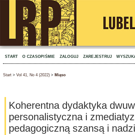
START
O CZASOPIŚMIE
ZALOGUJ
ZAREJESTRUJ
WYSZUK
Start
>
Vol 41, No 4 (2022)
>
Miąso
Koherentna dydaktyka dwuw
personalistyczna i zmediaty
pedagogiczną szansą i nadzi