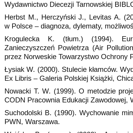
Wydawnictwo Diecezji Tarnowskiej BIBL
Herbst M., Herczyński J., Levitas A. (2
w Polsce – diagnoza, dylematy, możliwo
Krogulecka K. (tłum.) (1994). Eu
Zanieczyszczeń Powietrza (Air Polluti
przez Norweskie Towarzystwo Ochrony P
Łysiak W. (2000). Stulecie kłamców. Wy
Ex Libris – Galeria Polskiej Książki, Ch
Nowacki T. W. (1999). O metodzie proj
CODN Pracownia Edukacji Zawodowej, 
Suchodolski B. (1990). Wychowanie mi
PWN, Warszawa.