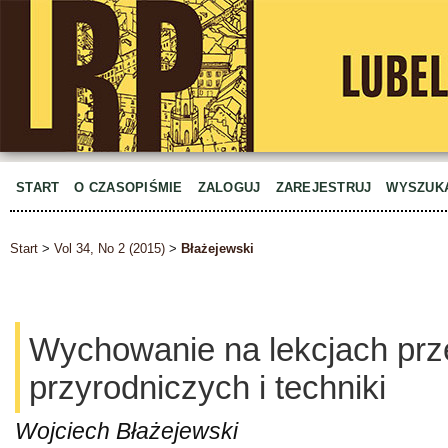
START
O CZASOPIŚMIE
ZALOGUJ
ZAREJESTRUJ
WYSZUK
Start
>
Vol 34, No 2 (2015)
>
Błażejewski
Wychowanie na lekcjach pr
przyrodniczych i techniki
Wojciech Błażejewski