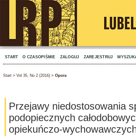
START
O CZASOPIŚMIE
ZALOGUJ
ZAREJESTRUJ
WYSZUK
Start
>
Vol 35, No 2 (2016)
>
Opora
Przejawy niedostosowania s
podopiecznych całodobowyc
opiekuńczo-wychowawczyc