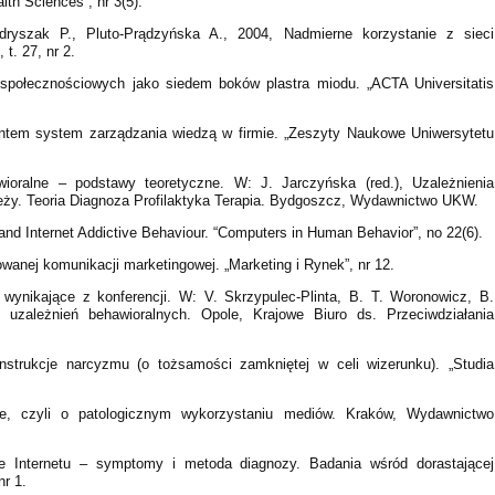
th Sciences”, nr 3(5).
dryszak P., Pluto-Prądzyńska A., 2004, Nadmierne korzystanie z sieci
t. 27, nr 2.
połecznościowych jako siedem boków plastra miodu. „ACTA Universitatis
ntem system zarządzania wiedzą w firmie. „Zeszyty Naukowe Uniwersytetu
wioralne – podstawy teoretyczne. W: J. Jarczyńska (red.), Uzależnienia
eży. Teoria Diagnoza Profilaktyka Terapia. Bydgoszcz, Wydawnictwo UKW.
 and Internet Addictive Behaviour. “Computers in Human Behavior”, no 22(6).
wanej komunikacji marketingowej. „Marketing i Rynek”, nr 12.
wynikające z konferencji. W: V. Skrzypulec-Plinta, B. T. Woronowicz, B.
 uzależnień behawioralnych. Opole, Krajowe Biuro ds. Przeciwdziałania
strukcje narcyzmu (o tożsamości zamkniętej w celi wizerunku). „Studia
e, czyli o patologicznym wykorzystaniu mediów. Kraków, Wydawnictwo
e Internetu – symptomy i metoda diagnozy. Badania wśród dorastającej
nr 1.