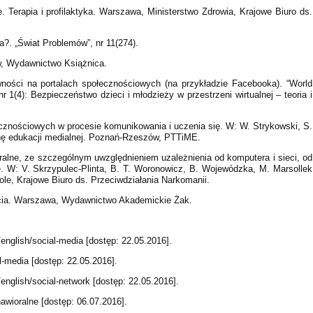
 Terapia i profilaktyka. Warszawa, Ministerstwo Zdrowia, Krajowe Biuro ds.
?. „Świat Problemów”, nr 11(274).
aw, Wydawnictwo Książnica.
ości na portalach społecznościowych (na przykładzie Facebooka). “World
r 1(4): Bezpieczeństwo dzieci i młodzieży w przestrzeni wirtualnej – teoria i
cznościowych w procesie komunikowania i uczenia się. W: W. Strykowski, S.
ronę edukacji medialnej. Poznań-Rzeszów, PTTiME.
ralne, ze szczególnym uwzględnieniem uzależnienia od komputera i sieci, od
e. W: V. Skrzypulec-Plinta, B. T. Woronowicz, B. Wojewódzka, M. Marsollek
ole, Krajowe Biuro ds. Przeciwdziałania Narkomanii.
ycia. Warszawa, Wydawnictwo Akademickie Żak.
english/social-media [dostęp: 22.05.2016].
l-media [dostęp: 22.05.2016].
english/social-network [dostęp: 22.05.2016].
awioralne [dostęp: 06.07.2016].