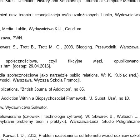
rk Sites: Definition, History and Scholarship. “Journal of Computer-Mediated
nień oraz terapia i resocjalizacja osób uzależnionych. Lublin, Wydawnictwo
5, Media. Lublin, Wydawnictwo KUL, Gaudium.
rszawa, PWN.
owers S., Trott B., Trott M. G., 2003, Blogging. Przewodnik. Warszawa,
połecznościowe, czyli fikcyjne więzi, opublikowano:
es.html [dostęp: 29.04.2016].
dia społecznościowe jako narzędzie public relations. W: K. Kubiak (red.),
wności. Warszawa, Wyższa Szkoła Promocji.
ications. “British Journal of Addiction”, no 85.
f Addiction Within a Biopsychosocial Framework. “J. Subst. Use”, no 10.
ów, Wydawnictwo Salwator.
behawioralne (człowiek i technologie cyfrowe). W: Skwarek B., Wulbach E.,
(wybrane problemy teorii i praktyki). Warszawa-Łódź, Studio Poligraficzne
K., Karwat I. D., 2013, Problem uzależnienia od Internetu wśród uczniów szkół