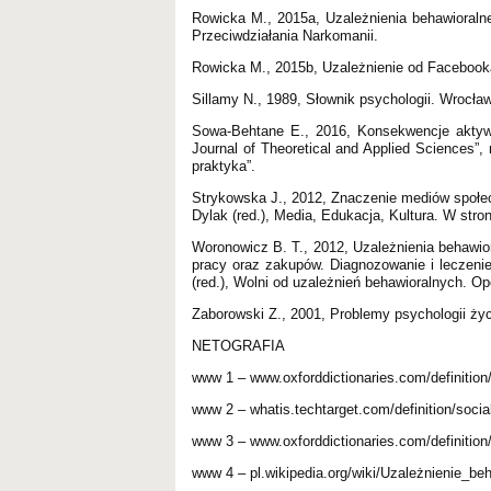
Rowicka M., 2015a, Uzależnienia behawioralne.
Przeciwdziałania Narkomanii.
Rowicka M., 2015b, Uzależnienie od Facebooka
Sillamy N., 1989, Słownik psychologii. Wrocł
Sowa-Behtane E., 2016, Konsekwencje aktywn
Journal of Theoretical and Applied Sciences”, n
praktyka”.
Strykowska J., 2012, Znaczenie mediów społe
Dylak (red.), Media, Edukacja, Kultura. W st
Woronowicz B. T., 2012, Uzależnienia behawio
pracy oraz zakupów. Diagnozowanie i leczeni
(red.), Wolni od uzależnień behawioralnych. Op
Zaborowski Z., 2001, Problemy psychologii ż
NETOGRAFIA
www 1 – www.oxforddictionaries.com/definition/
www 2 – whatis.techtarget.com/definition/socia
www 3 – www.oxforddictionaries.com/definition/
www 4 – pl.wikipedia.org/wiki/Uzależnienie_beh