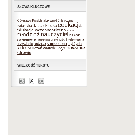
SŁOWA KLUCZOWE
Królestwo Polskie
aktywność fizyczna
edukacja
dziecko
dzieci
dydaktyka
edukacja wczesnoszkolna
kobieta
nauczyciel
młodzież
nawyki
żywieniowe
niepełnosprawność intelektualna
samoocena
rodzice
odżywianie
styl życia
szkoła
wychowanie
uczeń
wartości
zdrowie
WIELKOŚĆ TEKSTU