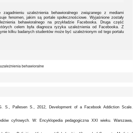
e zagadnieniu uzależnienia behawioralnego związanego z mediami
suje fenomen, jakim są portale społecznościowe. Wyjaśnione zostały
ależnienia behawioralnego na przykładzie Facebooka. Druga część
 których celem była diagnoza ryzyka uzależnienia od Facebooka. Z
ynie kilku badanych studentów może być uzależnionym od tego portalu
 uzależnienia behawioralne
G. S., Pallesen S., 2012, Development of a Facebook Addiction Scale.
ediów cyfrowych. W: Encyklopedia pedagogiczna XXI wieku. Warszawa,