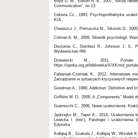
Boyd D. M., Ellison N. B., 2007, Social Netwo
Communication”, no 13.
Cekiera Cz., 1993, Psychoprofilaktyka uzależ
KUL.
Chwaszcz J., Pietruszka M., Sikorski D., 200
Colman A. M., 2009, Słownik psychologii. Wa
Doctorow C., Dornfest R., Johnson J. S., P
Wydawnictwo RM.
Dziewiecki M., 2011, Portale s
https://opoka.org.pl/biblioteka/X/XK/md_portal
Fabianiak-Czerniak K., 2012, Internetowe me
Zarządzanie w sytuacjach kryzysowych niepe
Goodman A., 1990, Addiction: Definition and Impl
Griffiths M. D., 2005, A „Components’’ Model o
Guerreschi C., 2006, Nowe uzależnienia. Krak
Jędrzejko M., Taper A., 2014, Uzależnienia 
Lewicka I. (red.), Patologie i uzależnienia 
Edytorka.
Kołłątaj B., Szakuła J., Kołłątaj W., Wrzołek 