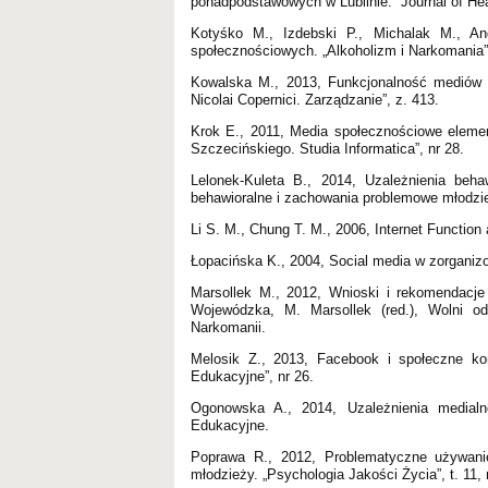
ponadpodstawowych w Lublinie. “Journal of Heal
Kotyśko M., Izdebski P., Michalak M., An
społecznościowych. „Alkoholizm i Narkomania”, 
Kowalska M., 2013, Funkcjonalność mediów s
Nicolai Copernici. Zarządzanie”, z. 413.
Krok E., 2011, Media społecznościowe eleme
Szczecińskiego. Studia Informatica”, nr 28.
Lelonek-Kuleta B., 2014, Uzależnienia beha
behawioralne i zachowania problemowe młodzi
Li S. M., Chung T. M., 2006, Internet Function
Łopacińska K., 2004, Social media w zorganizo
Marsollek M., 2012, Wnioski i rekomendacje 
Wojewódzka, M. Marsollek (red.), Wolni od
Narkomanii.
Melosik Z., 2013, Facebook i społeczne kon
Edukacyjne”, nr 26.
Ogonowska A., 2014, Uzależnienia medialn
Edukacyjne.
Poprawa R., 2012, Problematyczne używani
młodzieży. „Psychologia Jakości Życia”, t. 11, 