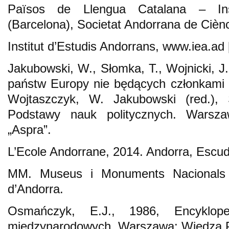
Països de Llengua Catalana – Inst
(Barcelona), Societat Andorrana de Ciènc
Institut d’Estudis Andorrans, www.iea.ad
Jakubowski, W., Słomka, T., Wojnicki, J
państw Europy nie będących członkami Un
Wojtaszczyk, W. Jakubowski (red.), S
Podstawy nauk politycznych. Warsz
„Aspra”.
L’Ecole Andorrane, 2014. Andorra, Escu
MM. Museus i Monuments Nacionals 
d’Andorra.
Osmańczyk, E.J., 1986, Encyklo
międzynarodowych. Warszawa: Wiedza 