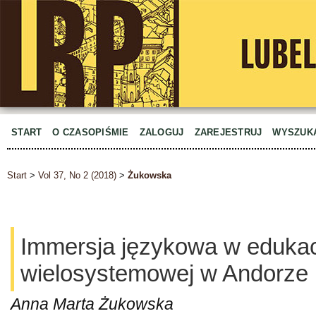
START
O CZASOPIŚMIE
ZALOGUJ
ZAREJESTRUJ
WYSZUK
Start
>
Vol 37, No 2 (2018)
>
Żukowska
Immersja językowa w edukac
wielosystemowej w Andorze
Anna Marta Żukowska