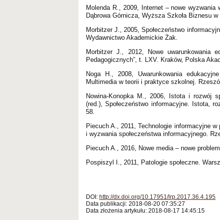
Molenda R., 2009, Internet – nowe wyzwania w
Dąbrowa Górnicza, Wyższa Szkoła Biznesu w 
Morbitzer J., 2005, Społeczeństwo informacyjn
Wydawnictwo Akademickie Żak.
Morbitzer J., 2012, Nowe uwarunkowania ed
Pedagogicznych”, t. LXV. Kraków, Polska Aka
Noga H., 2008, Uwarunkowania edukacyjne 
Multimedia w teorii i praktyce szkolnej. Rze
Nowina-Konopka M., 2006, Istota i rozwój 
(red.), Społeczeństwo informacyjne. Istota,
58.
Piecuch A., 2011, Technologie informacyjne w 
i wyzwania społeczeństwa informacyjnego. R
Piecuch A., 2016, Nowe media – nowe problemy.
Pospiszyl I., 2011, Patologie społeczne. War
DOI:
http://dx.doi.org/10.17951/lrp.2017.36.4.195
Data publikacji: 2018-08-20 07:35:27
Data złożenia artykułu: 2018-08-17 14:45:15