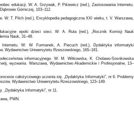
obec edukacji. W: A. Grzywak, P. Pikiewicz (red.), Zastosowania Internetu.
Dąbrowie Górniczej, 103–112.
e. W: T. Pilch (red.), Encyklopedia pedagogiczna XXI wieku, t. V. Warszawa,
ukacyjne epoki dzieci sieci. W: A. Ruta (red.), „Rocznik Komisji Nauk
demia Nauk, 31–48.
Internetu. W: W. Furmanek, A. Piecuch (red.), Dydaktyka informatyki
szów, Wydawnictwo Uniwersytetu Rzeszowskiego, 165–181.
społeczeństwa informacyjnego. W: M. Witkowska, K. Cholawo-Sosnkowska
 rozwój, wyzwania. Warszawa, Wydawnictwo Akademickie i Profesjonalne, 13–
procesie całożyciowego uczenia się. „Dydaktyka Informatyki”, nr 6: Problemy
zeszów, Wydawnictwo Uniwersytetu Rzeszowskiego, 123–149.
 „Dydaktyka Informatyki”, nr 11.
szawa, PWN.