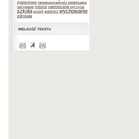
żywieniowe
niepełnosprawność intelektualna
samoocena
rodzice
odżywianie
styl życia
szkoła
wychowanie
uczeń
wartości
zdrowie
WIELKOŚĆ TEKSTU