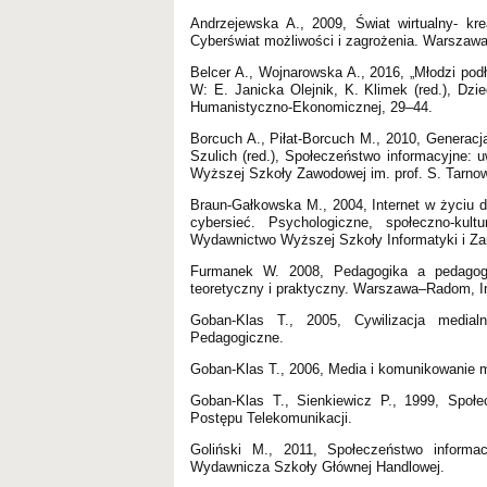
Andrzejewska A., 2009, Świat wirtualny- kr
Cyberświat możliwości i zagrożenia. Warszaw
Belcer A., Wojnarowska A., 2016, „Młodzi podł
W: E. Janicka Olejnik, K. Klimek (red.), Dzi
Humanistyczno-Ekonomicznej, 29–44.
Borcuch A., Piłat-Borcuch M., 2010, Generacj
Szulich (red.), Społeczeństwo informacyjne:
Wyższej Szkoły Zawodowej im. prof. S. Tarno
Braun-Gałkowska M., 2004, Internet w życiu d
cybersieć. Psychologiczne, społeczno-kul
Wydawnictwo Wyższej Szkoły Informatyki i Za
Furmanek W. 2008, Pedagogika a pedagogi
teoretyczny i praktyczny. Warszawa–Radom, I
Goban-Klas T., 2005, Cywilizacja media
Pedagogiczne.
Goban-Klas T., 2006, Media i komunikowani
Goban-Klas T., Sienkiewicz P., 1999, Społe
Postępu Telekomunikacji.
Goliński M., 2011, Społeczeństwo informa
Wydawnicza Szkoły Głównej Handlowej.