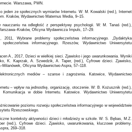
ternecie. Warszawa, PWN.
 jeden ze społecznych wymiarów Internetu. W: M. Kowalski (red.), Internet
em. Kraków, Wydawnictwo Maternus Media, 9–15.
w nauczaniu na odległość z perspektywy psychologii. W: M. Tanaś (red.),
 Warszawa–Kraków, Oficyna Wydawnicza Impuls, 17–29.
., 2011, Wybrane problemy społeczeństwa informacyjnego. „Dydaktyka
 społeczeństwa informacyjnego. Rzeszów, Wydawnictwo Uniwersytetu
cen A., 2017, Dzieci w wielkiej sieci. Zjawisko i jego uwarunkowania. Wyniki
o, K. Kaprzak, A. Szwedzik, A. Taper, (red.), Cyfrowe dzieci. Zjawisko,
–Milanówek, Oficyna Wydawnictwo Aspra, 57–118.
lektronicznych mediów – szanse i zagrożenia. Katowice, Wydawnictwo
netu – wpływ na jednostkę, organizację, otoczenie. W: B. Kożusznik (red.),
.1: Komunikacja w dobie Internetu. Katowice. Wydawnictwo Uniwersytetu
zróżnicowanie poziomu rozwoju społeczeństwa informacyjnego w województwie
sytetu Rzeszowskiego.
iczne konteksty aktywności dzieci i młodzieży w szkole. W: S. Bębas, M.Z.
er (red.), Cyfrowe dzieci. Zjawisko, uwarunkowania, kluczowe problemy.
spra, 269–318.