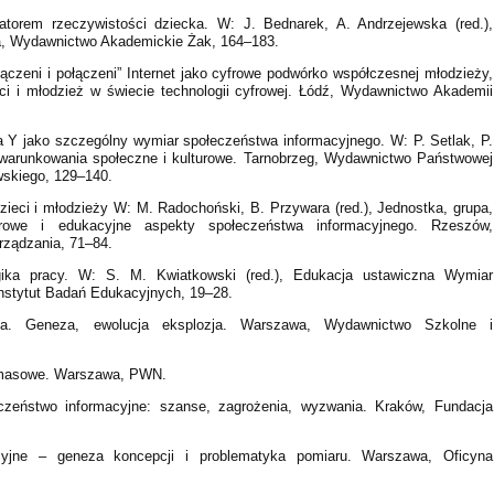
eatorem rzeczywistości dziecka. W: J. Bednarek, A. Andrzejewska (red.),
a, Wydawnictwo Akademickie Żak, 164–183.
ączeni i połączeni” Internet jako cyfrowe podwórko współczesnej młodzieży,
eci i młodzież w świecie technologii cyfrowej. Łódź, Wydawnictwo Akademii
a Y jako szczególny wymiar społeczeństwa informacyjnego. W: P. Setlak, P.
 uwarunkowania społeczne i kulturowe. Tarnobrzeg, Wydawnictwo Państwowej
wskiego, 129–140.
zieci i młodzieży W: M. Radochoński, B. Przywara (red.), Jednostka, grupa,
turowe i edukacyjne aspekty społeczeństwa informacyjnego. Rzeszów,
rządzania, 71–84.
ka pracy. W: S. M. Kwiatkowski (red.), Edukacja ustawiczna Wymiar
nstytut Badań Edukacyjnych, 19–28.
lna. Geneza, ewolucja eksplozja. Warszawa, Wydawnictwo Szkolne i
e masowe. Warszawa, PWN.
czeństwo informacyjne: szanse, zagrożenia, wyzwania. Kraków, Fundacja
cyjne – geneza koncepcji i problematyka pomiaru. Warszawa, Oficyna