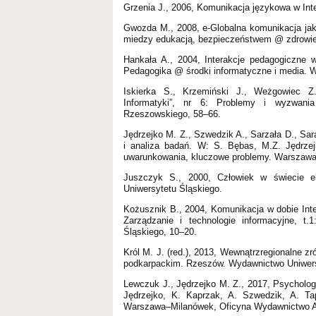
Grzenia J., 2006, Komunikacja językowa w In
Gwozda M., 2008, e-Globalna komunikacja jako
miedzy edukacją, bezpieczeństwem @ zdrowi
Hankała A., 2004, Interakcje pedagogiczne 
Pedagogika @ środki informatyczne i media.
Iskierka S., Krzemiński J., Weżgowiec Z
Informatyki”, nr 6: Problemy i wyzwania
Rzeszowskiego, 58–66.
Jędrzejko M. Z., Szwedzik A., Sarzała D., Sara
i analiza badań. W: S. Bębas, M.Z. Jędrzejk
uwarunkowania, kluczowe problemy. Warszawa
Juszczyk S., 2000, Człowiek w świecie e
Uniwersytetu Śląskiego.
Kożusznik B., 2004, Komunikacja w dobie Inter
Zarządzanie i technologie informacyjne, t
Śląskiego, 10–20.
Król M. J. (red.), 2013, Wewnątrzregionalne 
podkarpackim. Rzeszów. Wydawnictwo Uniwer
Lewczuk J., Jędrzejko M. Z., 2017, Psycholog
Jędrzejko, K. Kaprzak, A. Szwedzik, A. Tap
Warszawa–Milanówek, Oficyna Wydawnictwo A