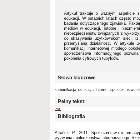
Artykuł traktuje o ważnym aspekcie sp
edukacji. W ostatnich latach często mó
badania dotyczące tego zjawiska. Fakt
mediów w edukacji. Istotne i niezmier
niebezpieczeństw związanych z wykorzys
do ukazywania użytkownikom sieci, iż 
przemyślaną działalność. W artykule u
komunikacji internetowej młodego pokol
społeczeństwa informacyjnego pozwala 
pokolenia cyfrowych tubylców.
Słowa kluczowe
komunikacja, edukacja, Internet, społeczeństwo s
Pełny tekst:
PDF
Bibliografia
Aftański P., 2011, Społeczeństwo informacy
wyzwania społeczeństwa informacyjnego. Rze