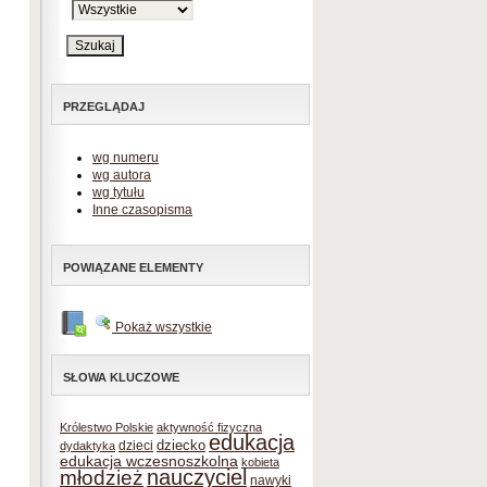
PRZEGLĄDAJ
wg numeru
wg autora
wg tytułu
Inne czasopisma
POWIĄZANE ELEMENTY
Pokaż wszystkie
SŁOWA KLUCZOWE
Królestwo Polskie
aktywność fizyczna
edukacja
dziecko
dzieci
dydaktyka
edukacja wczesnoszkolna
kobieta
nauczyciel
młodzież
nawyki