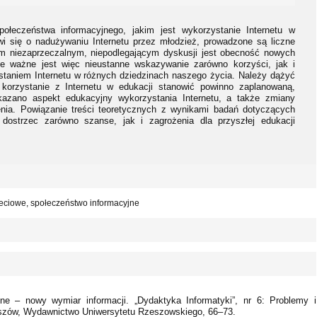
ołeczeństwa informacyjnego, jakim jest wykorzystanie Internetu w
wi się o nadużywaniu Internetu przez młodzież, prowadzone są liczne
em niezaprzeczalnym, niepodlegającym dyskusji jest obecność nowych
nie ważne jest więc nieustanne wskazywanie zarówno korzyści, jak i
taniem Internetu w różnych dziedzinach naszego życia. Należy dążyć
korzystanie z Internetu w edukacji stanowić powinno zaplanowaną,
kazano aspekt edukacyjny wykorzystania Internetu, a także zmiany
enia. Powiązanie treści teoretycznych z wynikami badań dotyczących
dostrzec zarówno szanse, jak i zagrożenia dla przyszłej edukacji
ieciowe, społeczeństwo informacyjne
jne – nowy wymiar informacji. „Dydaktyka Informatyki”, nr 6: Problemy i
szów, Wydawnictwo Uniwersytetu Rzeszowskiego, 66–73.