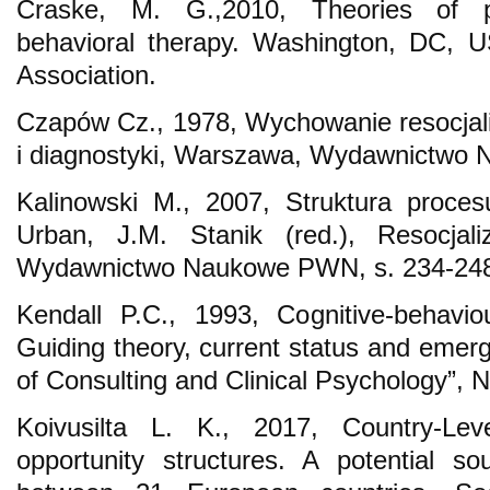
Craske, M. G.,2010, Theories of ps
behavioral therapy. Washington, DC, U
Association.
Czapów Cz., 1978, Wychowanie resocjal
i diagnostyki, Warszawa, Wydawnictwo
Kalinowski M., 2007, Struktura proces
Urban, J.M. Stanik (red.), Resocja
Wydawnictwo Naukowe PWN, s. 234-24
Kendall P.C., 1993, Cognitive-behavio
Guiding theory, current status and emer
of Consulting and Clinical Psychology”, N
Koivusilta L. K., 2017, Country-Leve
opportunity structures. A potential so