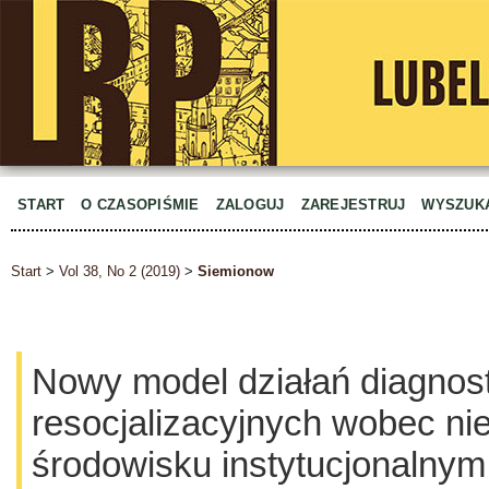
START
O CZASOPIŚMIE
ZALOGUJ
ZAREJESTRUJ
WYSZUK
Start
>
Vol 38, No 2 (2019)
>
Siemionow
Nowy model działań diagnos
resocjalizacyjnych wobec nie
środowisku instytucjonalnym