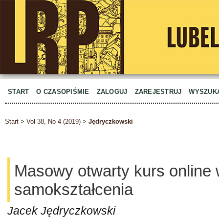
START
O CZASOPIŚMIE
ZALOGUJ
ZAREJESTRUJ
WYSZUK
Start
>
Vol 38, No 4 (2019)
>
Jędryczkowski
Masowy otwarty kurs online 
samokształcenia
Jacek Jędryczkowski