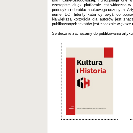
Marii Curie-Skłodowskiej. Funkcjonują one
czasopism dzięki platformie jest widoczna w 
periodyku i dorobku naukowego uczonych. Ar
numer DOI (identyfikator cyfrowy), co popr
Największą korzyścią dla autorów jest zna
publikowanych tekstów jest znacznie większe n
Serdecznie zachęcamy do publikowania arty