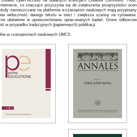
 w modelu Open Access na otwartych licencjach Creative Commons. Treść
Internecie, co znacząco przyczynia się do zwiększenia przejrzystości ocen
tykuły zamieszczane na platformie e-czasopism naukowych mają przypisany
awia widoczność danego tekstu w sieci i zwiększa szansę na cytowania.
czne ułatwienie w upowszechnianiu opracowanych badań. Grono odbiorców
iż w przypadku tradycyjnych (papierowych) publikacji.
kułów w czasopismach naukowych UMCS.