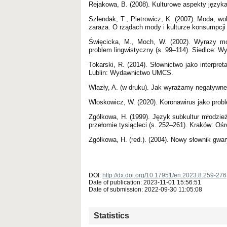
Rejakowa, B. (2008). Kulturowe aspekty języ
Szlendak, T., Pietrowicz, K. (2007). Moda, wo
zaraza. O rządach mody i kulturze konsumpcji
Święcicka, M., Moch, W. (2002). Wyrazy m
problem lingwistyczny (s. 99–114). Siedlce: W
Tokarski, R. (2014). Słownictwo jako interpret
Lublin: Wydawnictwo UMCS.
Wlazły, A. (w druku). Jak wyrażamy negatywn
Włoskowicz, W. (2020). Koronawirus jako prob
Zgółkowa, H. (1999). Język subkultur młodzie
przełomie tysiącleci (s. 252–261). Kraków: O
Zgółkowa, H. (red.). (2004). Nowy słownik gw
DOI:
http://dx.doi.org/10.17951/en.2023.8.259-276
Date of publication: 2023-11-01 15:56:51
Date of submission: 2022-09-30 11:05:08
Statistics