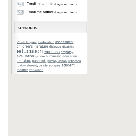
Email this article
(Login required)
Email the author
(Login required)
KEYWORDS
assessment
Polish language education
children’s literature
dialogue
disability
education
emotions
empathy
evaluation
humanistic education
gender
literature
pandemic
primary school
reflection
student
stereotype
stereotypes
review
teacher
translation