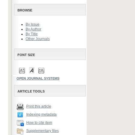
BROWSE
By Issue
By Author
By Title
Other Journals
FONT SIZE
OPEN JOURNAL SYSTEMS
ARTICLE TOOLS
Print this article
Indexing metadata
How to cite item
Supplementary files