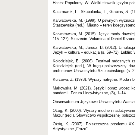
Hasło: Popularny. W: Wielki słownik języka pol
Kaczmarek, L., Skubalanka, T., Grabias, S. (
Karwatowska, M. (1999). O pewnych wyznaczni
Staszewska (red.), Miasto – teren koegzystenc
Karwatowska, M. (2015). Język mody dawniej 
115–127). Szczecin: Volumina.pl Daniel Krzan
Karwatowska, M., Jarosz, B. (2012). Emulacja
Język – kultura – edukacja (s. 59–72). Lubli
Kołodziejek, E. (2006). Festiwal radosnych
Kołodziejek (red.), W kręgu polszczyzny daw
profesorowi Uniwersytetu Szczecińskiego (s.
Kurzowa, Z. (1978). Wyrazy natrętne. Moda i b
Makowska, M. (2021). Język i obraz wobec k
pandemii. Forum Lingwistyczne, (8), 1–14.
Obserwatorium Językowe Uniwersytetu Warszaw
Ożóg, K. (2000). Wyrazy modne i nadużywane 
Mazur (red.), Słownictwo współczesnej polszc
Ożóg, K. (2007). Polszczyzna przełomu XX 
Artystyczne „Fraza”.