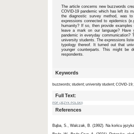
The article concerns new buzzwords creat
COVID-19 pandemic which has left its ma
the diagnostic survey method, was to
expressions connected to epidemics (e.g
humanity? If so, then provide examples 
leave a mark on our language? Have yo
pandemic in everyday communication? T
university students. The expressions list
typology thereof. It turned out that un
younger counterparts. This might be du
respondents.
Keywords
buzzwords; student; university student; COVID-19
Full Text:
PDF (JĘZYK POLSKI)
References
Bąba, S., Walczak, B. (1992). Na końcu języ