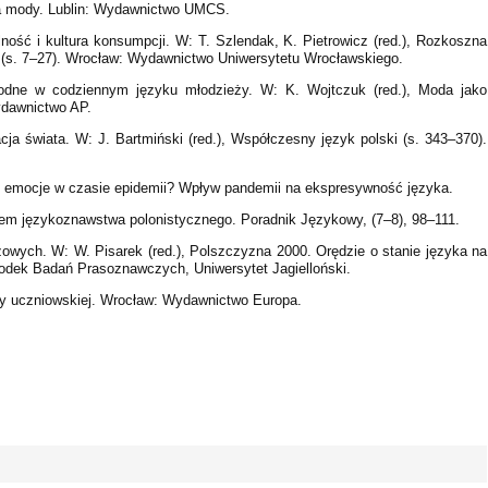
ka mody. Lublin: Wydawnictwo UMCS.
lność i kultura konsumpcji. W: T. Szlendak, K. Pietrowicz (red.), Rozkoszna
 (s. 7–27). Wrocław: Wydawnictwo Uniwersytetu Wrocławskiego.
odne w codziennym języku młodzieży. W: K. Wojtczuk (red.), Moda jako
ydawnictwo AP.
acja świata. W: J. Bartmiński (red.), Współczesny język polski (s. 343–370).
e emocje w czasie epidemii? Wpływ pandemii na ekspresywność języka.
lem językoznawstwa polonistycznego. Poradnik Językowy, (7–8), 98–111.
żowych. W: W. Pisarek (red.), Polszczyzna 2000. Orędzie o stanie języka na
środek Badań Prasoznawczych, Uniwersytet Jagielloński.
ary uczniowskiej. Wrocław: Wydawnictwo Europa.