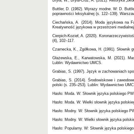
Bryła, W., Bryła-Cruz, A. (2021). Retoryka „
Buttler, D. (1982). Wyrazy modne. W: D. Buttle
poprawności leksykalnej (s. 122–139). Warsz
Ciechańska, A. (2014). Moda językowa na Fa
Kreatywność językowa w przestrzeni medialnej
Cierpich-Kozieł, A. (2020). Koronarzeczywisto
(4), 102–117.
Czarnecka, K., Zgółkowa, H. (1991). Słownik
Głażewska, E., Karwatowska, M. (2021). Mas
Lublin: Wydawnictwo UMCS.
Grabias, S. (1997). Język w zachowaniach sp
Grabias, S. (2014). Środowiskowe i zawodowe
polski (s. 235–253). Lublin: Wydawnictwo UMC
Hasło: Moda. W: Słownik języka polskiego PWN
Hasło: Moda. W: Wielki słownik języka polskie
Hasło: Modny. W: Słownik języka polskiego PW
Hasło: Modny. W: Wielki słownik języka polski
Hasło: Popularny. W: Słownik języka polskiego