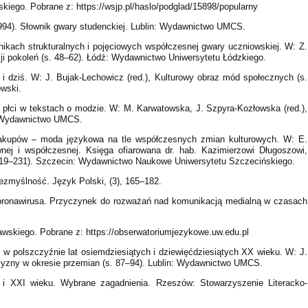
skiego. Pobrane z: https://wsjp.pl/haslo/podglad/15898/popularny
1994). Słownik gwary studenckiej. Lublin: Wydawnictwo UMCS.
kach strukturalnych i pojęciowych współczesnej gwary uczniowskiej. W: Z.
ji pokoleń (s. 48–62). Łódź: Wydawnictwo Uniwersytetu Łódzkiego.
i dziś. W: J. Bujak-Lechowicz (red.), Kulturowy obraz mód społecznych (s.
owski.
 płci w tekstach o modzie. W: M. Karwatowska, J. Szpyra-Kozłowska (red.),
n: Wydawnictwo UMCS.
 zakupów – moda językowa na tle współczesnych zmian kulturowych. W: E.
nej i współczesnej. Księga ofiarowana dr. hab. Kazimierzowi Długoszowi,
 219–231). Szczecin: Wydawnictwo Naukowe Uniwersytetu Szczecińskiego.
ezmyślność. Język Polski, (3), 165–182.
oronawirusa. Przyczynek do rozważań nad komunikacją medialną w czasach
skiego. Pobrane z: https://obserwatoriumjezykowe.uw.edu.pl
w polszczyźnie lat osiemdziesiątych i dziewięćdziesiątych XX wieku. W: J.
zyzny w okresie przemian (s. 87–94). Lublin: Wydawnictwo UMCS.
i XXI wieku. Wybrane zagadnienia. Rzeszów: Stowarzyszenie Literacko-