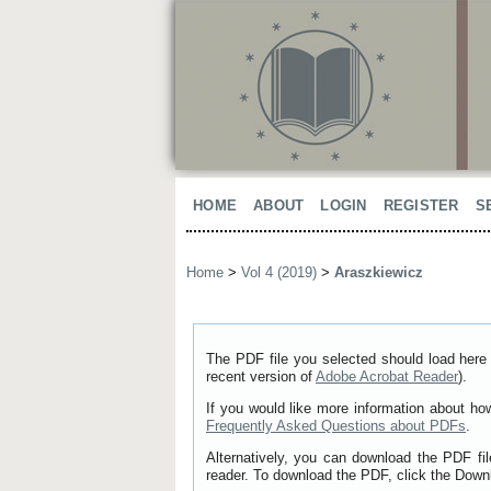
HOME
ABOUT
LOGIN
REGISTER
S
Home
>
Vol 4 (2019)
>
Araszkiewicz
The PDF file you selected should load here 
recent version of
Adobe Acrobat Reader
).
If you would like more information about ho
Frequently Asked Questions about PDFs
.
Alternatively, you can download the PDF fi
reader. To download the PDF, click the Down