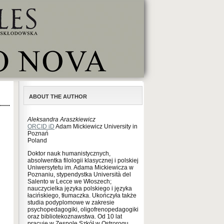
ABOUT THE AUTHOR
Aleksandra Araszkiewicz
ORCID iD
Adam Mickiewicz University in
Poznań
Poland
Doktor nauk humanistycznych,
absolwentka filologii klasycznej i polskiej
Uniwersytetu im. Adama Mickiewicza w
Poznaniu, stypendystka Università del
Salento w Lecce we Włoszech;
nauczycielka języka polskiego i języka
łacińskiego, tłumaczka. Ukończyła także
studia podyplomowe w zakresie
psychopedagogiki, oligofrenopedagogiki
oraz bibliotekoznawstwa. Od 10 lat
pracuje w Zespole Szkół w Ostrorogu.