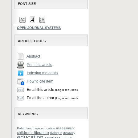
FONT SIZE
OPEN JOURNAL SYSTEMS
ARTICLE TOOLS
Abstract
Print this article
Indexing metadata
How to cite item
Email this article
(Login required)
Email the author
(Login required)
KEYWORDS
assessment
Polish language education
children’s literature
dialogue
disability
education