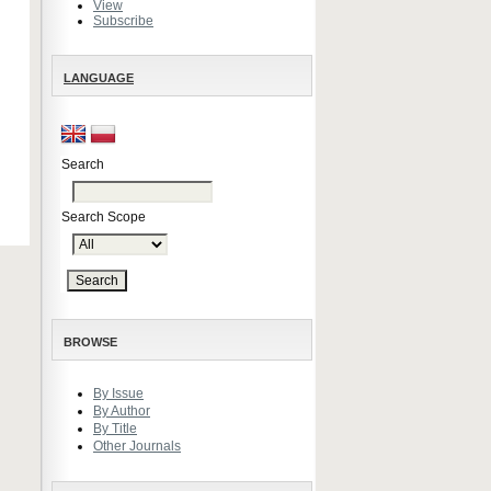
View
Subscribe
LANGUAGE
Search
Search Scope
BROWSE
By Issue
By Author
By Title
Other Journals