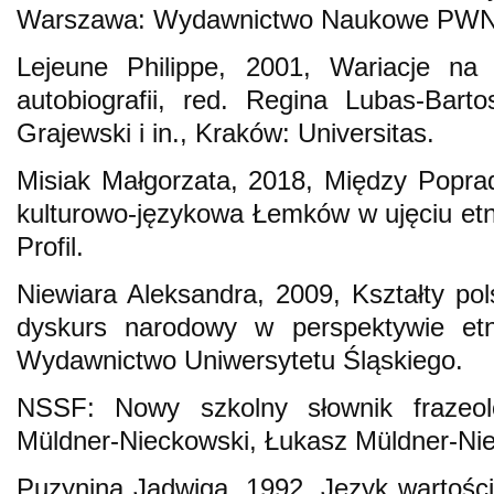
Warszawa: Wydawnictwo Naukowe PWN
Lejeune Philippe, 2001, Wariacje n
autobiografii, red. Regina Lubas-Bart
Grajewski i in., Kraków: Universitas.
Misiak Małgorzata, 2018, Między Popr
kulturowo-językowa Łemków w ujęciu et
Profil.
Niewiara Aleksandra, 2009, Kształty pol
dyskurs narodowy w perspektywie etno
Wydawnictwo Uniwersytetu Śląskiego.
NSSF: Nowy szkolny słownik frazeolo
Müldner-Nieckowski, Łukasz Müldner-Ni
Puzynina Jadwiga, 1992, Język wartoś