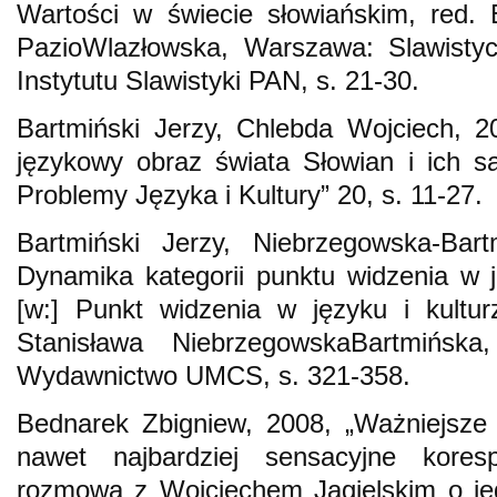
Wartości w świecie słowiańskim, red.
PazioWlazłowska, Warszawa: Slawist
Instytutu Slawistyki PAN, s. 21-30.
Bartmiński Jerzy, Chlebda Wojciech, 2
językowy obraz świata Słowian i ich są
Problemy Języka i Kultury” 20, s. 11-27.
Bartmiński Jerzy, Niebrzegowska-Bart
Dynamika kategorii punktu widzenia w ję
[w:] Punkt widzenia w języku i kultur
Stanisława NiebrzegowskaBartmińska
Wydawnictwo UMCS, s. 321-358.
Bednarek Zbigniew, 2008, „Ważniejsze 
nawet najbardziej sensacyjne kore
rozmowa z Wojciechem Jagielskim o je