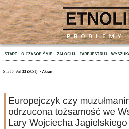
START
O CZASOPIŚMIE
ZALOGUJ
ZAREJESTRUJ
WYSZUK
Start
>
Vol 33 (2021)
>
Akram
Europejczyk czy muzułmani
odrzucona tożsamość we Ws
Lary Wojciecha Jagielskiego