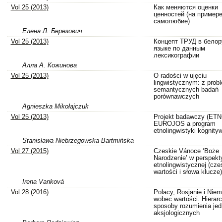
Vol 25 (2013)
Как меняются оценки
ценностей (на примере
самолюбие)
Елена Л. Березович
Vol 25 (2013)
Концепт ТРУД в белор
языке по данным
лексикографии
Алла А. Кожинова
Vol 25 (2013)
O radości w ujęciu
lingwistycznym: z pro
semantycznych badań
porównawczych
Agnieszka Mikołajczuk
Vol 25 (2013)
Projekt badawczy (ETN
EUROJOS a program
etnolingwistyki kognity
Stanisława Niebrzegowska-Bartmińska
Vol 27 (2015)
Czeskie Vánoce ‘Boże
Narodzenie’ w perspekt
etnolingwistycznej (cze
wartości i słowa klucze)
Irena Vanková
Vol 28 (2016)
Polacy, Rosjanie i Nie
wobec wartości. Hierarc
sposoby rozumienia jed
aksjologicznych