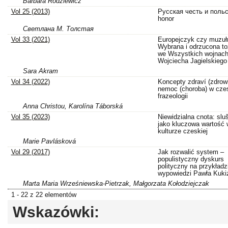
Barbara Rodziewicz
Vol 25 (2013)
Русская честь и поль
honor
Свeтлана M. Толстая
Vol 33 (2021)
Europejczyk czy muzuł
Wybrana i odrzucona t
we Wszystkich wojnach
Wojciecha Jagielskiego
Sara Akram
Vol 34 (2022)
Koncepty zdraví (zdrowi
nemoc (choroba) w czes
frazeologii
Anna Christou, Karolína Táborská
Vol 35 (2023)
Niewidzialna cnota: slu
jako kluczowa wartość 
kulturze czeskiej
Marie Pavlásková
Vol 29 (2017)
Jak rozwalić system –
populistyczny dyskurs
polityczny na przykładz
wypowiedzi Pawła Kuki
Marta Maria Wrześniewska-Pietrzak, Małgorzata Kołodziejczak
1 - 22 z 22 elementów
Wskazówki: