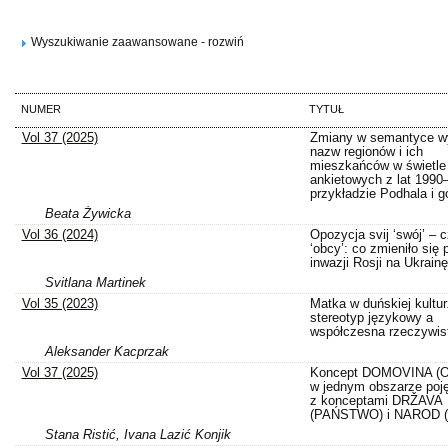
Wyszukiwanie zaawansowane - rozwiń
NUMER
TYTUŁ
Vol 37 (2025)
Zmiany w semantyce w
nazw regionów i ich
mieszkańców w świetle
ankietowych z lat 1990
przykładzie Podhala i gó
Beata Żywicka
Vol 36 (2024)
Opozycja svij ‘swój’ – 
‘obcy’: co zmieniło się
inwazji Rosji na Ukrain
Svitlana Martinek
Vol 35 (2023)
Matka w duńskiej kultur
stereotyp językowy a
współczesna rzeczywis
Aleksander Kacprzak
Vol 37 (2025)
Koncept DOMOVINA (O
w jednym obszarze poj
z konceptami DRŽAVA
(PAŃSTWO) i NAROD 
Stana Ristić, Ivana Lazić Konjik