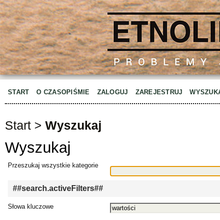
START
O CZASOPIŚMIE
ZALOGUJ
ZAREJESTRUJ
WYSZUK
Start
>
Wyszukaj
Wyszukaj
Przeszukaj wszystkie kategorie
##search.activeFilters##
Słowa kluczowe