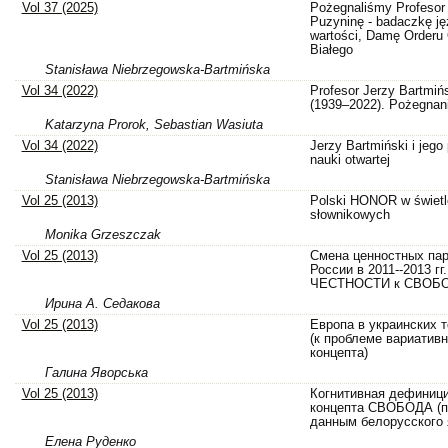
Vol 37 (2025)
Pożegnaliśmy Profesor
Puzyninę - badaczkę j
wartości, Damę Orderu 
Białego
Stanisława Niebrzegowska-Bartmińska
Vol 34 (2022)
Profesor Jerzy Bartmiń
(1939–2022). Pożegnan
Katarzyna Prorok, Sebastian Wasiuta
Vol 34 (2022)
Jerzy Bartmiński i jego
nauki otwartej
Stanisława Niebrzegowska-Bartmińska
Vol 25 (2013)
Polski HONOR w świetl
słownikowych
Monika Grzeszczak
Vol 25 (2013)
Смена ценностных пар
России в 2011--2013 гг.
ЧЕСТНОСТИ к СВОБ
Ирина А. Седакова
Vol 25 (2013)
Европа в украинских т
(к проблеме вариатив
концепта)
Галина Яворська
Vol 25 (2013)
Когнитивная дефиниц
концепта СВОБОДА (п
данным белорусского 
Елена Руденко